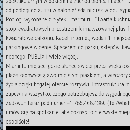
spektakularnym widokiem na zachód słońca i basen. 
od podłogi do sufitu w salonie/jadalni oraz w obu sypi
Podłogi wykonane z płytek i marmuru. Otwarta kuchni
stóp kwadratowych przestrzeni klimatyzowanej plus 
kwadratowe balkonu. Kabel, internet, woda i 1 miejsce
parkingowe w cenie. Spacerem do parku, sklepów, kawi
nocnego, PUBLIX i wiele więcej.
Miami to miejsce, gdzie słońce świeci przez większoś
plaże zachwycają swoim białym piaskiem, a wieczory 
życia dzięki bogatej ofercie rozrywki. Infrastruktura m
zapewnia wszystko, czego potrzebujesz do wygodnego
Zadzwoń teraz pod numer +1 786.468.4380 (Tel/What
umów się na spotkanie, aby poznać to niezwykłe miej
osobiście!