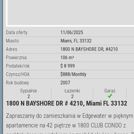
Data oferty
11/06/2025
Miasto
Miami, FL 33132
Adres
1800 N BAYSHORE DR, #4210
Powierznia
106 m²
Podatek/rok
$ 8 999
Czynsz/HOA
$888/Monthly
Rok budowy
2007
Sypialnie
Łazienki
Garaż
2
2
1800 N BAYSHORE DR # 4210, Miami FL 33132
Zapraszamy do zamieszkania w Edgewater w pięknym
apartamencie na 42 piętrze w 1800 CLUB CONDO z