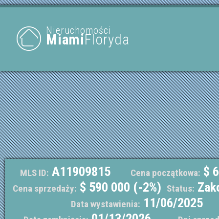
Nieruchomości
Miami
Floryda
A11909815
$ 6
MLS ID:
Cena początkowa:
$ 590 000 (-2%)
Zak
Cena sprzedaży:
Status:
11/06/2025
Data wystawienia:
01/13/2026