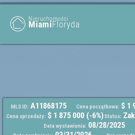
Nieruchomości
Miami
Floryda
A11868175
$ 1 
MLS ID:
Cena początkowa:
$ 1 875 000 (-6%)
Zak
Cena sprzedaży:
Status:
08/28/2025
Data wystawienia:
03/31/2026