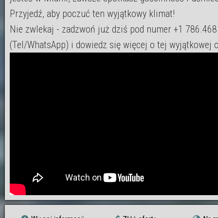
Przyjedź, aby poczuć ten wyjątkowy klimat!
Nie zwlekaj - zadzwoń już dziś pod numer +1 786.46
(Tel/WhatsApp) i dowiedz się więcej o tej wyjątkowej o