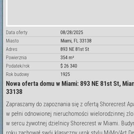
Data oferty
08/28/2025
Miasto
Miami, FL 33138
Adres
893 NE 81st St
Powierznia
354 m²
Podatek/rok
$ 26 340
Rok budowy
1925
Nowa oferta domu w Miami: 893 NE 81st St, Mia
33138
Zapraszamy do zapoznania się z ofertą Shorecrest Ap
w pełni odnowionej nieruchomości wielorodzinnej zlo
w sercu żywotnej dzielnicy Shorecrest w Miami. Budy
roku zachował swój klasyczny urok stylu MiMo/Art De