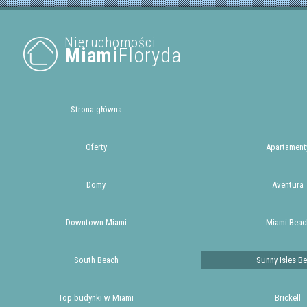
Nieruchomości
Miami
Floryda
Strona główna
Oferty
Apartament
Domy
Aventura
Downtown Miami
Miami Beac
South Beach
Sunny Isles B
Top budynki w Miami
Brickell