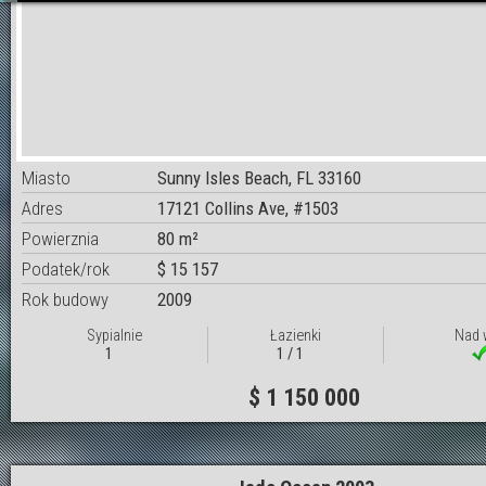
Miasto
Sunny Isles Beach, FL 33160
Adres
17121 Collins Ave, #1503
Powierznia
80 m²
Podatek/rok
$ 15 157
Rok budowy
2009
Sypialnie
Łazienki
Nad 
1
1 / 1
$ 1 150 000