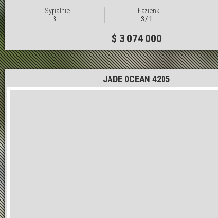
Sypialnie
Łazienki
3
3 / 1
$ 3 074 000
JADE OCEAN 4205