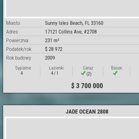
Miasto
Sunny Isles Beach, FL 33160
Adres
17121 Collins Ave, #2708
Powierznia
231 m²
Podatek/rok
$ 28 972
Rok budowy
2009
Sypialnie
Łazienki
Garaż
Basen
4
4 / 1
(2)
$ 3 700 000
JADE OCEAN 2808