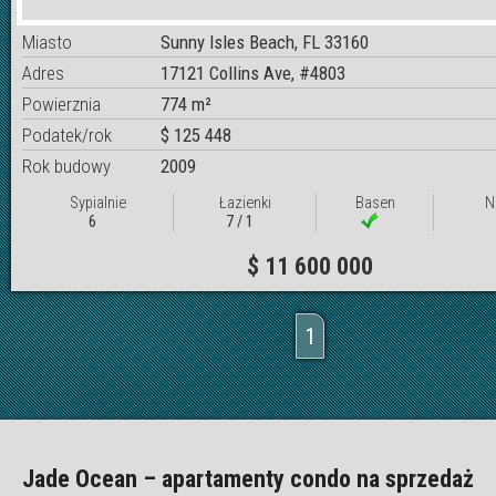
Miasto
Sunny Isles Beach, FL 33160
Adres
17121 Collins Ave, #4803
Powierznia
774 m²
Podatek/rok
$ 125 448
Rok budowy
2009
Sypialnie
Łazienki
Basen
N
6
7 / 1
$ 11 600 000
1
Jade Ocean – apartamenty condo na sprzedaż