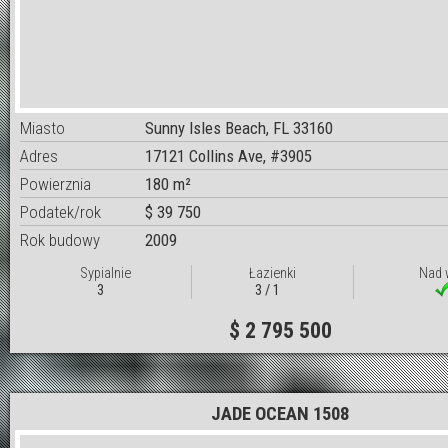
Miasto
Sunny Isles Beach, FL 33160
Adres
17121 Collins Ave, #3905
Powierznia
180 m²
Podatek/rok
$ 39 750
Rok budowy
2009
Sypialnie
Łazienki
Nad 
3
3 / 1
$ 2 795 500
JADE OCEAN 1508