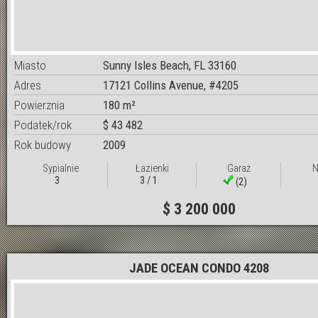
Miasto
Sunny Isles Beach, FL 33160
Adres
17121 Collins Avenue, #4205
Powierznia
180 m²
Podatek/rok
$ 43 482
Rok budowy
2009
Sypialnie
Łazienki
Garaż
N
3
3 / 1
(2)
$ 3 200 000
JADE OCEAN CONDO 4208