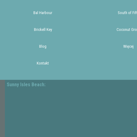
Bal Harbour
South of Fif
Brickell Key
Coconut Gro
Blog
Więcej
Kontakt
Sunny Isles Beach: