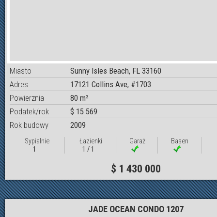
Miasto
Sunny Isles Beach, FL 33160
Adres
17121 Collins Ave, #1703
Powierznia
80 m²
Podatek/rok
$ 15 569
Rok budowy
2009
Sypialnie
Łazienki
Garaż
Basen
1
1 / 1
$ 1 430 000
JADE OCEAN CONDO 1207