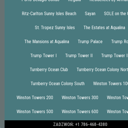
Ritz-Carlton Sunny Isles Beach
Sayan
SOLE on the
St. Tropez Sunny Isles
The Estates at Aqualina
1
The Mansions at Aqualina
Trump Palace
Trump Ro
Trump Tower I
Trump Tower II
Trump Tower II
JADE OCEAN CONDO 1503
Turnberry Ocean Club
Turnberry Ocean Colony Nor
Turnberry Ocean Colony South
Winston Towers 10
Winston Towers 200
Winston Towers 300
Winston To
Winston Towers 500
Winston Towers 600
Winston To
ZADZWOŃ: +1 786-468-4380