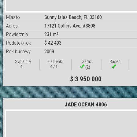
Miasto
Sunny Isles Beach, FL 33160
Adres
17121 Collins Ave, #3808
Powierznia
231 m²
Podatek/rok
$ 42 493
Rok budowy
2009
Sypialnie
Łazienki
Garaż
Basen
4
4 / 1
(2)
$ 3 950 000
JADE OCEAN 4806