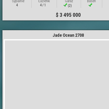
Sypialnie
Łazienki
Garaż
Basen
4
4 / 1
(2)
$ 3 495 000
Jade Ocean 2708