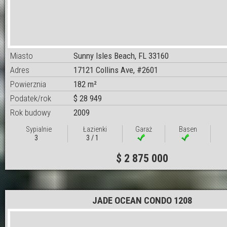
Miasto
Sunny Isles Beach, FL 33160
Adres
17121 Collins Ave, #2601
Powierznia
182 m²
Podatek/rok
$ 28 949
Rok budowy
2009
Sypialnie
Łazienki
Garaż
Basen
3
3 / 1
$ 2 875 000
JADE OCEAN CONDO 1208