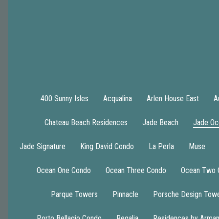
400 Sunny Isles
Acqualina
Arlen House East
A
Chateau Beach Residences
Jade Beach
Jade Oc
Jade Signature
King David Condo
La Perla
Muse
Ocean One Condo
Ocean Three Condo
Ocean Two 
Parque Towers
Pinnacle
Porsche Design Tow
Porto Bellagio Condo
Regalia
Residences by Arman