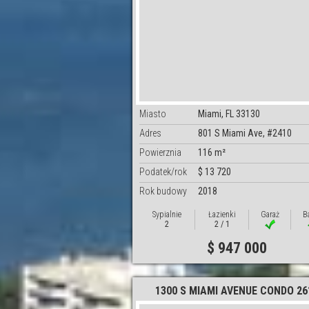
Miasto
Miami, FL 33130
Adres
801 S Miami Ave, #2410
Powierznia
116 m²
Podatek/rok
$ 13 720
Rok budowy
2018
Sypialnie
Łazienki
Garaż
B
2
2 / 1
$ 947 000
1300 S MIAMI AVENUE CONDO 26