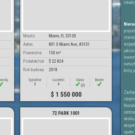
lokaliz
Nieru
popula
Miasto
Miami, FL 33130
standar
względ
Adres
801 S Miami Ave, #3101
jakośc
Powierznia
150 m²
Inwest
Podatek/rok
$ 22 824
nieruc
Rok budowy
2018
który 
 wodą
Sypialnie
Łazienki
Garaż
Basen
3
4
(2)
Zachęc
$ 1 550 000
obejmu
Niezal
centru
72 PARK 1001
eksklu
eksper
spełni