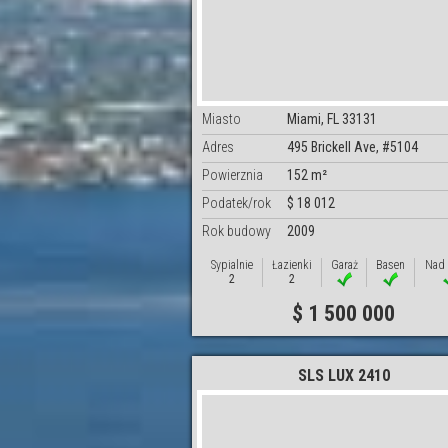
Miasto
Miami, FL 33131
Adres
495 Brickell Ave, #5104
Powierznia
152 m²
Podatek/rok
$ 18 012
Rok budowy
2009
Sypialnie
Łazienki
Garaż
Basen
Nad
2
2
$ 1 500 000
SLS LUX 2410