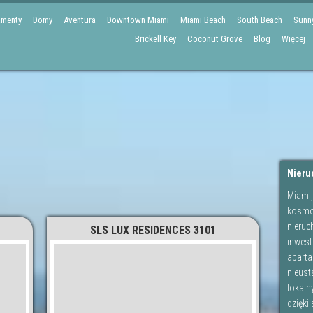
amenty
Domy
Aventura
Downtown Miami
Miami Beach
South Beach
Sunny
Brickell Key
Coconut Grove
Blog
Więcej
Nieru
Miami,
kosmop
nieruc
SLS LUX RESIDENCES 3101
inwes
apart
nieust
lokaln
dzięki 