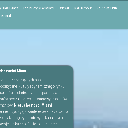
 Isles Beach
Top budynki w Miami
Brickell
Bal Harbour
South of Fifth
Kontakt
chomości Miami
 znane z przepięknych plaż,
olitycznej kultury i dynamicznego rynku
homości, jest idealnym miejscem dla
torów poszukujących luksusowych domów i
amentów.
Nieruchomości Miami
annie przyciągają zainteresowanie zarówno
ych, jak i międzynarodowych kupujących,
swojej unikalnej ofercie i strategicznej