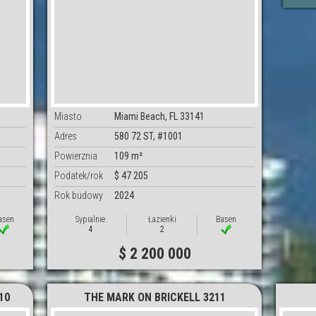
Miasto
Miami Beach, FL 33141
Adres
580 72 ST, #1001
Powierznia
109 m²
Podatek/rok
$ 47 205
Rok budowy
2024
asen
Sypialnie
Łazienki
Basen
4
2
$ 2 200 000
10
THE MARK ON BRICKELL 3211