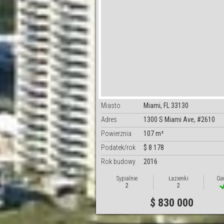
Miasto
Miami, FL 33130
Adres
1300 S Miami Ave, #2610
Powierznia
107 m²
Podatek/rok
$ 8 178
Rok budowy
2016
Sypialnie
Łazienki
Ga
2
2
$ 830 000