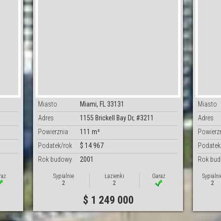
Miasto
Miami, FL 33131
Miasto
Adres
1155 Brickell Bay Dr, #3211
Adres
Powierznia
111 m²
Powierz
Podatek/rok
$ 14 967
Podatek
Rok budowy
2001
Rok bu
raż
Sypialnie
Łazienki
Garaż
Sypialni
2
2
2
$ 1 249 000