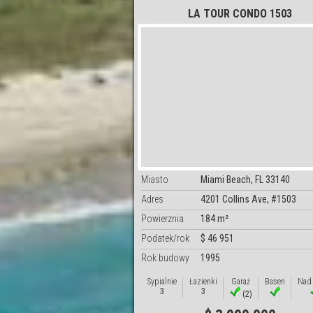
LA TOUR CONDO 1503
Miasto
Miami Beach, FL 33140
Adres
4201 Collins Ave, #1503
Powierznia
184 m²
Podatek/rok
$ 46 951
Rok budowy
1995
Sypialnie
Łazienki
Garaż
Basen
Nad
3
3
(2)