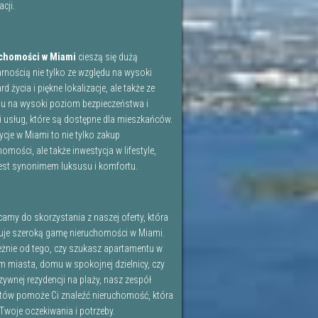
acji.
chomości w Miami
cieszą się dużą
rnością nie tylko ze względu na wysoki
d życia i piękne lokalizacje, ale także ze
u na wysoki poziom bezpieczeństwa i
i usług, które są dostępne dla mieszkańców.
ycje w Miami to nie tylko zakup
homości, ale także inwestycja w lifestyle,
jest synonimem luksusu i komfortu.
amy do skorzystania z naszej oferty, która
je szeroką gamę nieruchomości w Miami.
eżnie od tego, czy szukasz apartamentu w
m miasta, domu w spokojnej dzielnicy, czy
zywnej rezydencji na plaży, nasz zespół
tów pomoże Ci znaleźć nieruchomość, która
 Twoje oczekiwania i potrzeby.