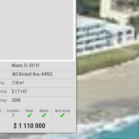
Miami, FL 33131
465 Brickell Ave, #4902
nia
118 m²
/rok
$ 17 147
dowy
2008
e
Łazienki
Garaż
Basen
Nad wodą
2
$ 1 110 000