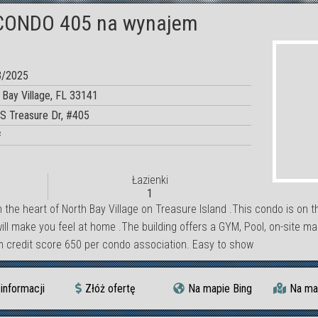
CONDO 405 na wynajem
3/2025
 Bay Village, FL 33141
S Treasure Dr, #405
²
Łazienki
1
 the heart of North Bay Village on Treasure Island .This condo is on th
 will make you feel at home .The building offers a GYM, Pool, on-site
um credit score 650 per condo association. Easy to show
informacji
Złóż ofertę
Na mapie Bing
Na ma