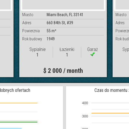
Miasto
Miami Beach, FL 33141
Miasto
Adres
660 84th St, #39
Adres
Powierznia
55 m²
Powierz
Rok budowy
1949
Rok bu
Sypialnie
Łazienki
Garaż
Syp
1
1
$ 2 000 / month
obnych ofertach
Czas do momentu za
400
300