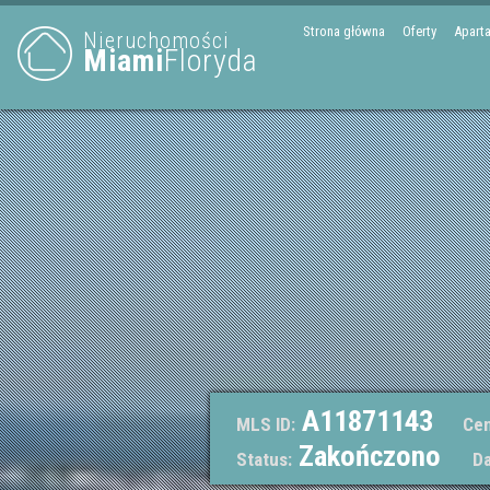
Strona główna
Oferty
Apart
Nieruchomości
Miami
Floryda
A11871143
MLS ID:
Cen
Zakończono
Status:
Da