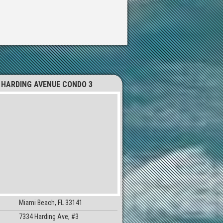
HARDING AVENUE CONDO 3
Miami Beach, FL 33141
7334 Harding Ave, #3