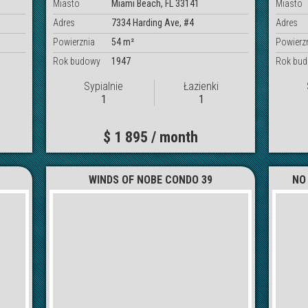
Miasto
Miami Beach, FL 33141
Miasto
Adres
7334 Harding Ave, #4
Adres
Powierznia
54 m²
Powierz
Rok budowy
1947
Rok bu
Sypialnie
Łazienki
1
1
$ 1 895 / month
WINDS OF NOBE CONDO 39
NO