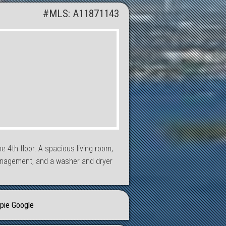
#MLS: A11871143
e 4th floor. A spacious living room,
 management, and a washer and dryer
pie Google