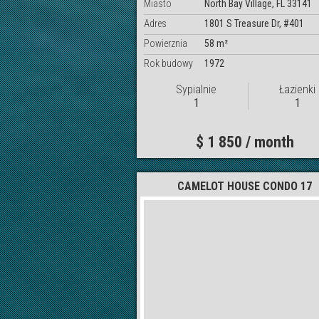
Miasto
North Bay Village, FL 33141
Adres
1801 S Treasure Dr, #401
Powierznia
58 m²
Rok budowy
1972
Sypialnie
Łazienki
1
1
$ 1 850 / month
CAMELOT HOUSE CONDO 17