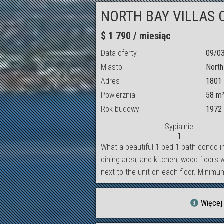
NORTH BAY VILLAS 
$ 1 790 / miesiąc
Data oferty
09/0
Miasto
North
Adres
1801 
Powierznia
58 m
Rok budowy
1972
Sypialnie
1
What a beautiful 1 bed 1 bath condo in
dining area, and kitchen, wood floors
next to the unit on each floor. Minim
Więcej 