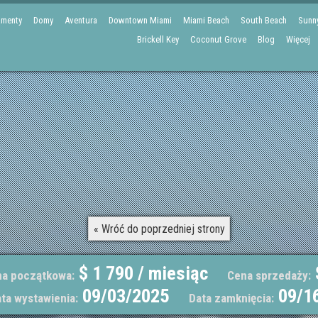
amenty
Domy
Aventura
Downtown Miami
Miami Beach
South Beach
Sunny
Brickell Key
Coconut Grove
Blog
Więcej
« Wróć do poprzedniej strony
$ 1 790 / miesiąc
a początkowa:
Cena sprzedaży:
09/03/2025
09/1
ta wystawienia:
Data zamknięcia: