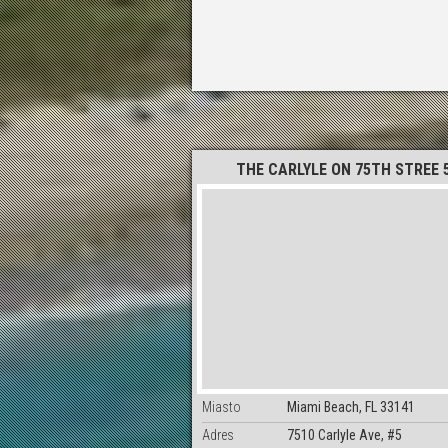
THE CARLYLE ON 75TH STREE 
Miasto
Miami Beach, FL 33141
Adres
7510 Carlyle Ave, #5