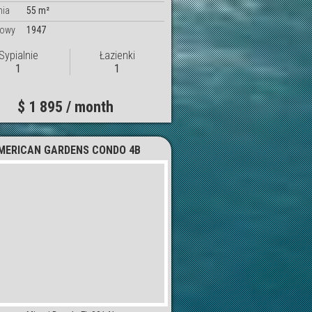
nia
55 m²
dowy
1947
Sypialnie
Łazienki
1
1
$ 1 895 / month
MERICAN GARDENS CONDO 4B