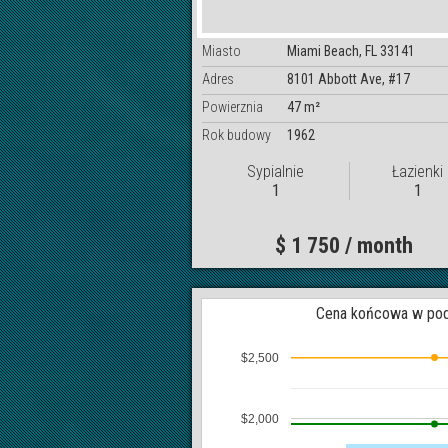
Miasto
Miami Beach, FL 33141
Adres
8101 Abbott Ave, #17
Powierznia
47 m²
Rok budowy
1962
Sypialnie
Łazienki
1
1
$ 1 750 / month
Cena końcowa w pod
$2,500
$2,000