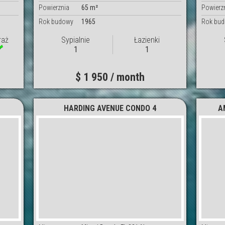
Powierznia
65 m²
Powierz
Rok budowy
1965
Rok bu
raż
Sypialnie
Łazienki
1
1
$ 1 950 / month
1
HARDING AVENUE CONDO 4
A