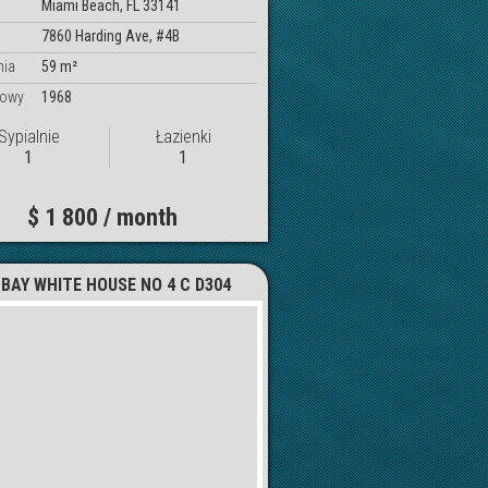
Miami Beach, FL 33141
7860 Harding Ave, #4B
nia
59 m²
dowy
1968
Sypialnie
Łazienki
1
1
$ 1 800 / month
 BAY WHITE HOUSE NO 4 C D304