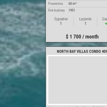
Powierznia
60 m²
Rok budowy
1951
Sypialnie
Łazienki
Ga
1
1
$ 1 700 / month
NORTH BAY VILLAS CONDO 40