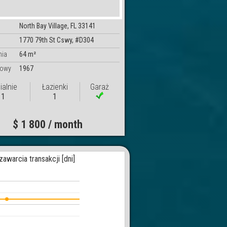
North Bay Village, FL 33141
1770 79th St Cswy, #D304
nia
64 m²
dowy
1967
ialnie
Łazienki
Garaż
1
1
$ 1 800 / month
warcia transakcji [dni]