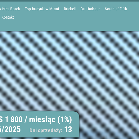
 Isles Beach
Top budynki w Miami
Brickell
Bal Harbour
South of Fifth
Kontakt
$ 1 800 / miesiąc (1%)
6/2025
13
Dni sprzedaży: