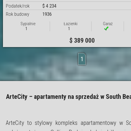
Podatek/rok
$ 4 234
Rok budowy
1936
Sypialnie
Łazienki
Garaż
1
1
$ 389 000
1
ArteCity – apartamenty na sprzedaż w South Be
ArteCity to stylowy kompleks apartamentowy w S