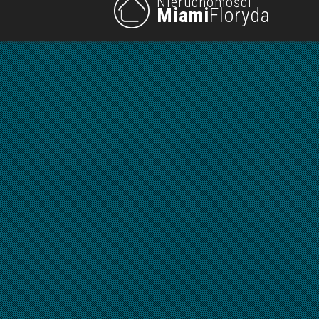
Nieruchomości
Miami
Floryda