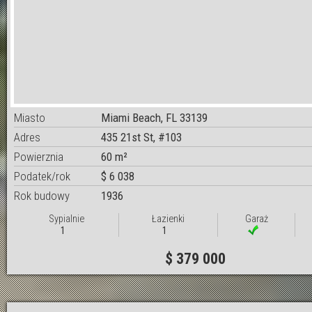
Miasto
Miami Beach, FL 33139
Adres
435 21st St, #103
Powierznia
60 m²
Podatek/rok
$ 6 038
Rok budowy
1936
Sypialnie
Łazienki
Garaż
1
1
$ 379 000