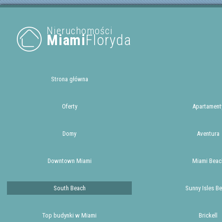
Nieruchomości
Miami
Floryda
Strona główna
Oferty
Apartament
Domy
Aventura
Downtown Miami
Miami Beac
South Beach
Sunny Isles B
Top budynki w Miami
Brickell