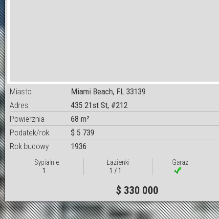
Miasto
Miami Beach, FL 33139
Adres
435 21st St, #212
Powierznia
68 m²
Podatek/rok
$ 5 739
Rok budowy
1936
Sypialnie
Łazienki
Garaż
1
1 / 1
$ 330 000