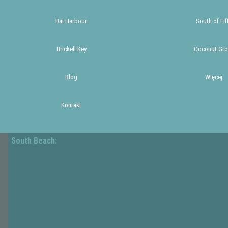
Bal Harbour
South of Fif
Brickell Key
Coconut Gro
Blog
Więcej
Kontakt
South Beach: