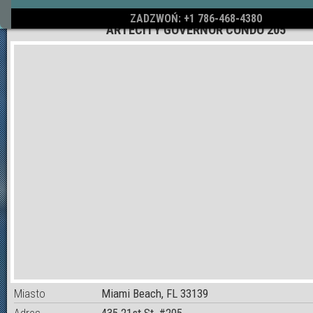
ZADZWOŃ: +1 786-468-4380
ARTECITY GOVERNOR CONDO 205
Miasto
Miami Beach, FL 33139
Adres
435 21st St, #205