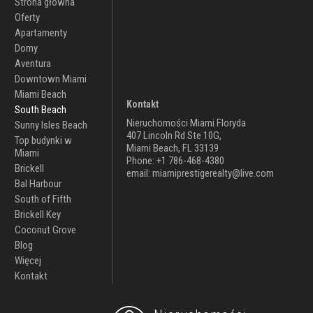
Strona główna
Oferty
Apartamenty
Domy
Aventura
Downtown Miami
Miami Beach
Kontakt
South Beach
Nieruchomości Miami Floryda
Sunny Isles Beach
407 Lincoln Rd Ste 10G,
Top budynki w
Miami Beach, FL 33139
Miami
Phone: +1 786-468-4380
Brickell
email: miamiprestigerealty@live.com
Bal Harbour
South of Fifth
Brickell Key
Coconut Grove
Blog
Więcej
Kontakt