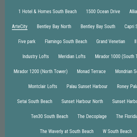
1 Hotel & Homes South Beach
1500 Ocean Drive
Alli
ArteCity
Bentley Bay North
Bentley Bay South
Capri 
Five park
Flamingo South Beach
Grand Venetian
I
Industry Lofts
Meridian Lofts
Mirador 1000 (South 
Mirador 1200 (North Tower)
Monad Terrace
Mondrian S
Montclair Lofts
Palau Sunset Harbour
Roney Pal
Setai South Beach
Sunset Harbour North
Sunset Harb
Ten30 South Beach
The Decoplage
The Floridi
1
The Waverly at South Beach
W South Beach