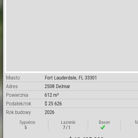
Miasto
Fort Lauderdale, FL 33301
Adres
2508 Delmar
Powierznia
612 m²
Podatek/rok
$ 25 626
Rok budowy
2026
Sypialnie
Łazienki
Basen
N
5
7 / 1