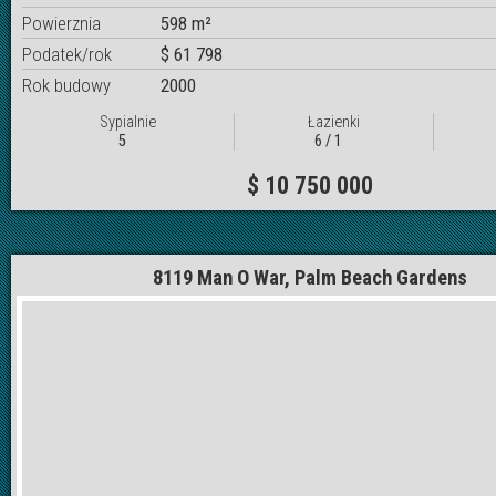
Powierznia
598 m²
Podatek/rok
$ 61 798
Rok budowy
2000
Sypialnie
Łazienki
5
6 / 1
$ 10 750 000
8119 Man O War, Palm Beach Gardens