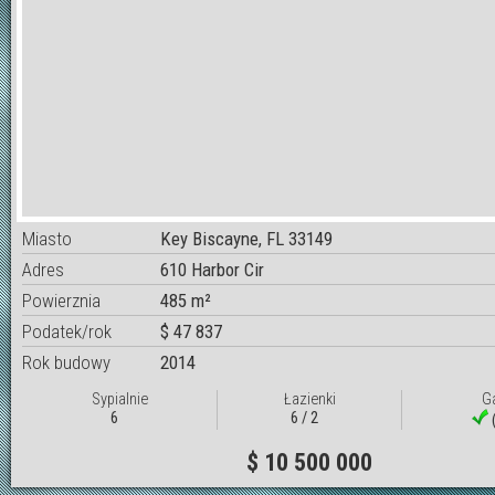
Miasto
Key Biscayne, FL 33149
Adres
610 Harbor Cir
Powierznia
485 m²
Podatek/rok
$ 47 837
Rok budowy
2014
Sypialnie
Łazienki
G
6
6 / 2
(
$ 10 500 000