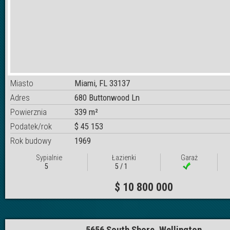
Miasto
Miami, FL 33137
Adres
680 Buttonwood Ln
Powierznia
339 m²
Podatek/rok
$ 45 153
Rok budowy
1969
Sypialnie
Łazienki
Garaż
5
5 / 1
$ 10 800 000
5656 South Shore, Wellington