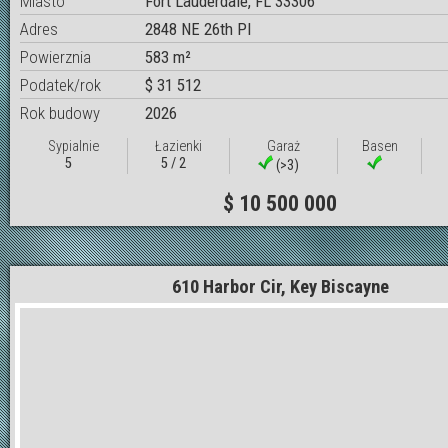
Miasto
Fort Lauderdale, FL 33306
Adres
2848 NE 26th Pl
Powierznia
583 m²
Podatek/rok
$ 31 512
Rok budowy
2026
Sypialnie
Łazienki
Garaż
Basen
5
5 / 2
(>3)
$ 10 500 000
610 Harbor Cir, Key Biscayne