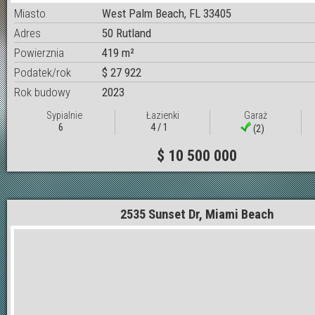
Miasto
West Palm Beach, FL 33405
Adres
50 Rutland
Powierznia
419 m²
Podatek/rok
$ 27 922
Rok budowy
2023
Sypialnie
Łazienki
Garaż
6
4 / 1
(2)
$ 10 500 000
2535 Sunset Dr, Miami Beach