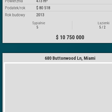
Powierznia
473 m²
Podatek/rok
$ 80 518
Rok budowy
2013
Sypialnie
Łazienki
5
5 / 2
$ 10 750 000
680 Buttonwood Ln, Miami