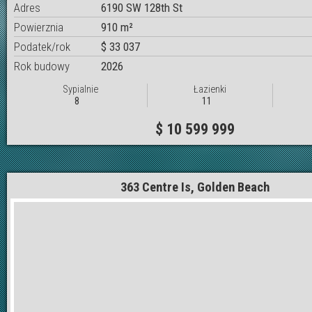
Adres
6190 SW 128th St
Powierznia
910 m²
Podatek/rok
$ 33 037
Rok budowy
2026
Sypialnie
Łazienki
8
11
$ 10 599 999
363 Centre Is, Golden Beach