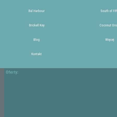
Bal Harbour
South of Fif
Brickell Key
Coconut Gro
Blog
Więcej
Kontakt
Oferty: