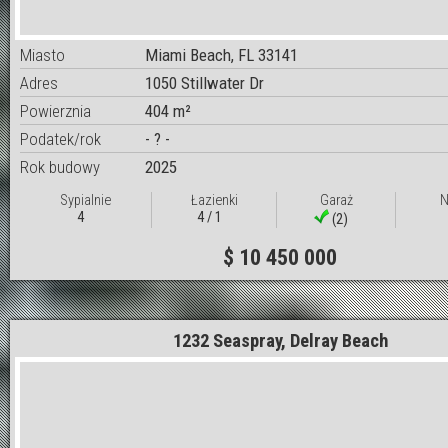
Miasto
Miami Beach, FL 33141
Adres
1050 Stillwater Dr
Powierznia
404 m²
Podatek/rok
- ? -
Rok budowy
2025
Sypialnie
Łazienki
Garaż
N
4
4 / 1
(2)
$ 10 450 000
1232 Seaspray, Delray Beach