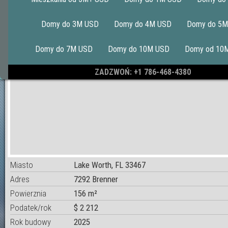
Domy do 3M USD
Domy do 4M USD
Domy do 5M
Domy do 7M USD
Domy do 10M USD
Domy od 10
ZADZWOŃ: +1 786-468-4380
Miasto
Lake Worth, FL 33467
Adres
7292 Brenner
Powierznia
156 m²
Podatek/rok
$ 2 212
Rok budowy
2025