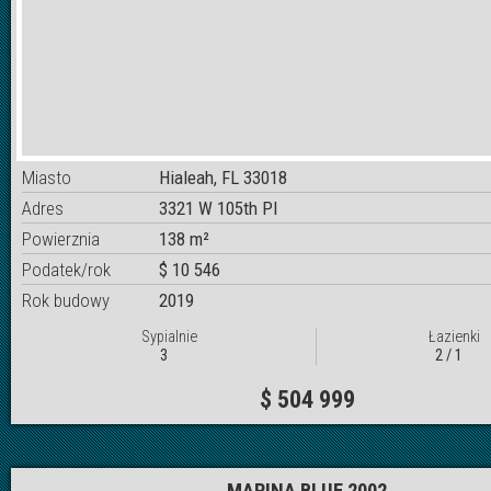
Miasto
Hialeah, FL 33018
Adres
3321 W 105th Pl
Powierznia
138 m²
Podatek/rok
$ 10 546
Rok budowy
2019
Sypialnie
Łazienki
3
2 / 1
$ 504 999
MARINA BLUE 2002