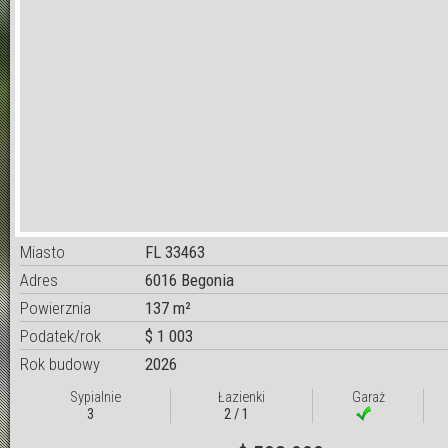
Miasto
FL 33463
Adres
6016 Begonia
Powierznia
137 m²
Podatek/rok
$ 1 003
Rok budowy
2026
Sypialnie
Łazienki
Garaż
3
2 / 1