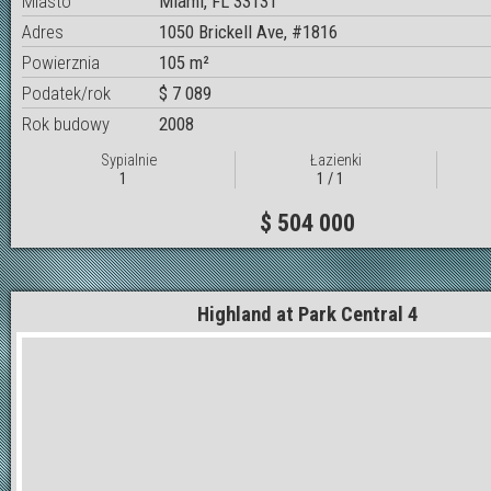
Miasto
Miami, FL 33131
Adres
1050 Brickell Ave, #1816
Powierznia
105 m²
Podatek/rok
$ 7 089
Rok budowy
2008
Sypialnie
Łazienki
1
1 / 1
$ 504 000
Highland at Park Central 4