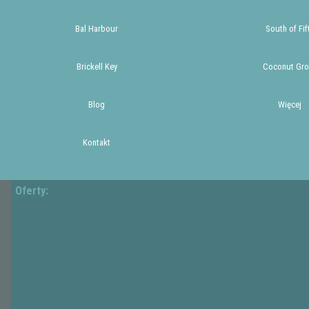
Bal Harbour
South of Fif
Brickell Key
Coconut Gro
Blog
Więcej
Kontakt
Oferty: