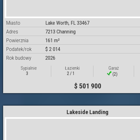
Miasto
Lake Worth, FL 33467
Adres
7213 Channing
Powierznia
161 m²
Podatek/rok
$ 2 014
Rok budowy
2026
Sypialnie
Łazienki
Garaż
3
2 / 1
(2)
$ 501 900
Lakeside Landing