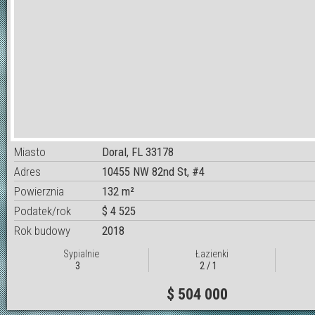
Miasto
Doral, FL 33178
Adres
10455 NW 82nd St, #4
Powierznia
132 m²
Podatek/rok
$ 4 525
Rok budowy
2018
Sypialnie
Łazienki
3
2 / 1
$ 504 000