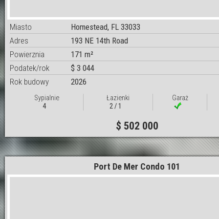
Miasto
Homestead, FL 33033
Adres
193 NE 14th Road
Powierznia
171 m²
Podatek/rok
$ 3 044
Rok budowy
2026
Sypialnie
Łazienki
Garaż
4
2 / 1
$ 502 000
Port De Mer Condo 101