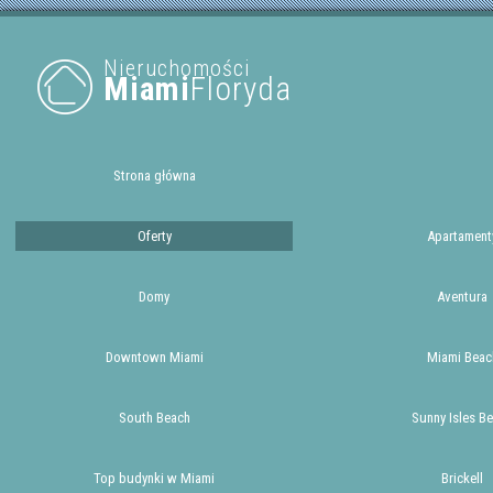
Nieruchomości
Miami
Floryda
Strona główna
Oferty
Apartament
Domy
Aventura
Downtown Miami
Miami Beac
South Beach
Sunny Isles B
Top budynki w Miami
Brickell