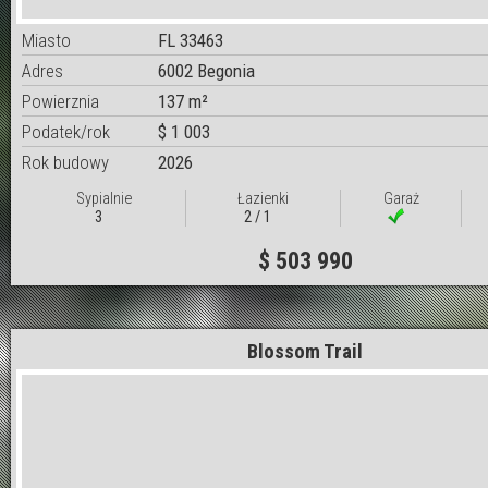
Miasto
FL 33463
Adres
6002 Begonia
Powierznia
137 m²
Podatek/rok
$ 1 003
Rok budowy
2026
Sypialnie
Łazienki
Garaż
3
2 / 1
$ 503 990
Blossom Trail