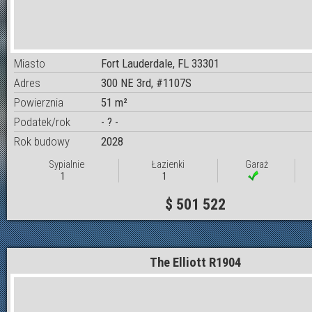
Miasto
Fort Lauderdale, FL 33301
Adres
300 NE 3rd, #1107S
Powierznia
51 m²
Podatek/rok
- ? -
Rok budowy
2028
Sypialnie
Łazienki
Garaż
1
1
$ 501 522
The Elliott R1904