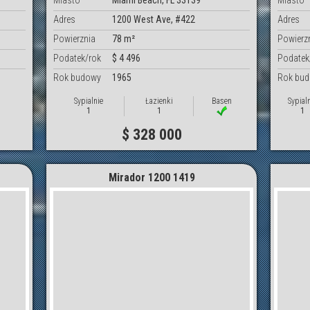
Miasto
Miami Beach, FL 33139
Miasto
Adres
1200 West Ave, #422
Adres
Powierznia
78 m²
Powierz
Podatek/rok
$ 4 496
Podatek
Rok budowy
1965
Rok bu
Sypialnie
Łazienki
Basen
Sypial
1
1
1
$ 328 000
Mirador 1200 1419