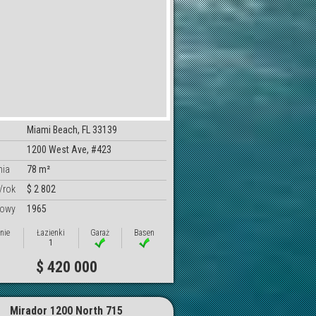
Miami Beach, FL 33139
1200 West Ave, #423
nia
78 m²
/rok
$ 2 802
dowy
1965
nie
Łazienki
Garaż
Basen
1
$ 420 000
Mirador 1200 North 715