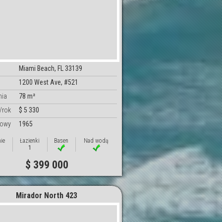
Miami Beach, FL 33139
1200 West Ave, #521
nia
78 m²
/rok
$ 5 330
dowy
1965
nie
Łazienki
Basen
Nad wodą
1
$ 399 000
Mirador North 423