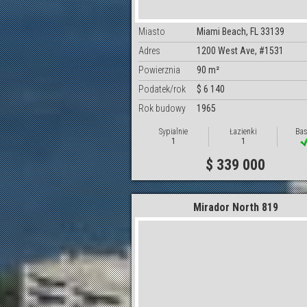
Miasto
Miami Beach, FL 33139
Adres
1200 West Ave, #1531
Powierznia
90 m²
Podatek/rok
$ 6 140
Rok budowy
1965
Sypialnie
Łazienki
Bas
1
1
$ 339 000
Mirador North 819