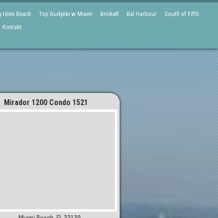
 Isles Beach
Top budynki w Miami
Brickell
Bal Harbour
South of Fifth
Kontakt
Mirador 1200 Condo 1521