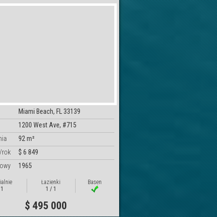
Miami Beach, FL 33139
1200 West Ave, #715
nia
92 m²
/rok
$ 6 849
dowy
1965
ialnie
Łazienki
Basen
1
1 / 1
$ 495 000