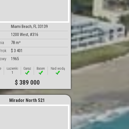
Miami Beach, FL 33139
1200 West, #316
nia
78 m²
/rok
$ 3 401
dowy
1965
e
Łazienki
Garaż
Basen
Nad wodą
1
$ 389 000
Mirador North 521