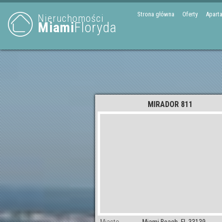
Strona główna
Oferty
Apart
Nieruchomości
Miami
Floryda
MIRADOR 811