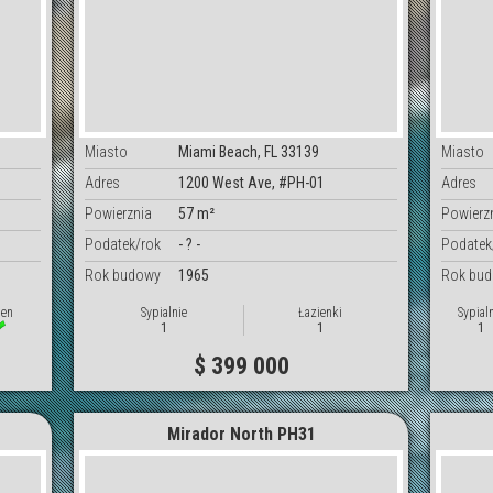
Miasto
Miami Beach, FL 33139
Miasto
Adres
1200 West Ave, #PH-01
Adres
Powierznia
57 m²
Powierz
Podatek/rok
- ? -
Podatek
Rok budowy
1965
Rok bu
en
Sypialnie
Łazienki
Sypial
1
1
1
$ 399 000
Mirador North PH31