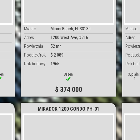
Miasto
Miami Beach, FL 33139
Miasto
Adres
1200 West Ave, #216
Adres
Powierznia
52 m²
Powierz
Podatek/rok
$ 2 089
Podatek
Rok budowy
1965
Rok bu
en
Basen
Sypialni
1
$ 374 000
MIRADOR 1200 CONDO PH-01