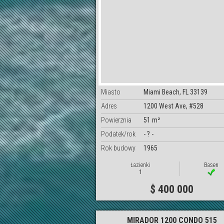
Miasto
Miami Beach, FL 33139
Adres
1200 West Ave, #528
Powierznia
51 m²
Podatek/rok
- ? -
Rok budowy
1965
Łazienki
Basen
1
$ 400 000
MIRADOR 1200 CONDO 515