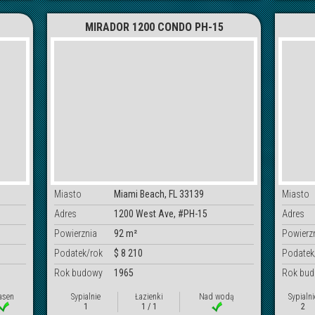
MIRADOR 1200 CONDO PH-15
Miasto
Miami Beach, FL 33139
Miasto
Adres
1200 West Ave, #PH-15
Adres
Powierznia
92 m²
Powierz
Podatek/rok
$ 8 210
Podatek
Rok budowy
1965
Rok bu
asen
Sypialnie
Łazienki
Nad wodą
Sypialni
1
1 / 1
2