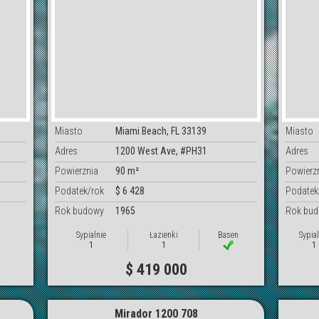
Miasto
Miami Beach, FL 33139
Miasto
Adres
1200 West Ave, #PH31
Adres
Powierznia
90 m²
Powierz
Podatek/rok
$ 6 428
Podatek
Rok budowy
1965
Rok bu
Sypialnie
Łazienki
Basen
Sypial
1
1
1
$ 419 000
Mirador 1200 708