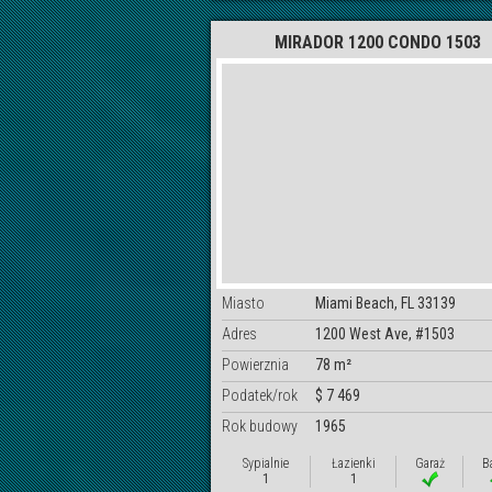
MIRADOR 1200 CONDO 1503
Miasto
Miami Beach, FL 33139
Adres
1200 West Ave, #1503
Powierznia
78 m²
Podatek/rok
$ 7 469
Rok budowy
1965
Sypialnie
Łazienki
Garaż
B
1
1