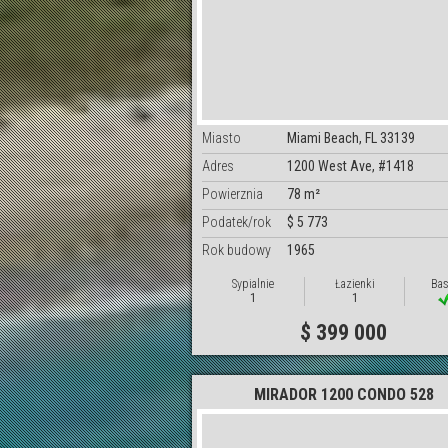
Miasto
Miami Beach, FL 33139
Adres
1200 West Ave, #1418
Powierznia
78 m²
Podatek/rok
$ 5 773
Rok budowy
1965
Sypialnie
Łazienki
Bas
1
1
$ 399 000
MIRADOR 1200 CONDO 528