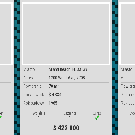
Miasto
Miami Beach, FL 33139
Miasto
Adres
1200 West Ave, #708
Adres
Powierznia
78 m²
Powierz
Podatek/rok
$ 4 334
Podatek
Rok budowy
1965
Rok bu
en
Sypialnie
Łazienki
Garaż
Syp
1
1
$ 422 000