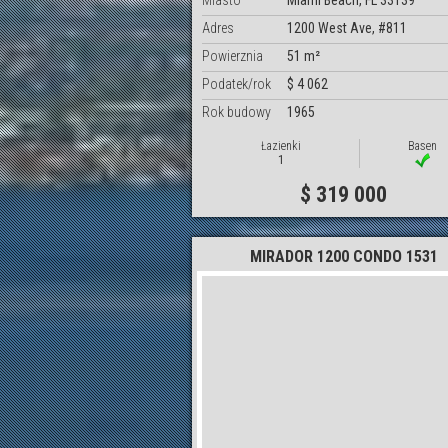
Miasto
Miami Beach, FL 33139
Adres
1200 West Ave, #811
Powierznia
51 m²
Podatek/rok
$ 4 062
Rok budowy
1965
Łazienki
Basen
1
$ 319 000
MIRADOR 1200 CONDO 1531