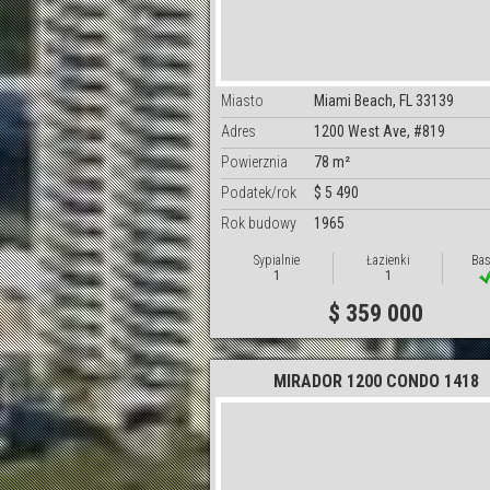
Miasto
Miami Beach, FL 33139
Adres
1200 West Ave, #819
Powierznia
78 m²
Podatek/rok
$ 5 490
Rok budowy
1965
Sypialnie
Łazienki
Bas
1
1
$ 359 000
MIRADOR 1200 CONDO 1418