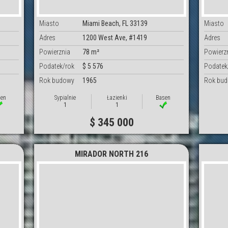
Miasto
Miami Beach, FL 33139
Miasto
Adres
1200 West Ave, #1419
Adres
Powierznia
78 m²
Powierz
Podatek/rok
$ 5 576
Podatek
Rok budowy
1965
Rok bu
en
Sypialnie
Łazienki
Basen
1
1
$ 345 000
MIRADOR NORTH 216