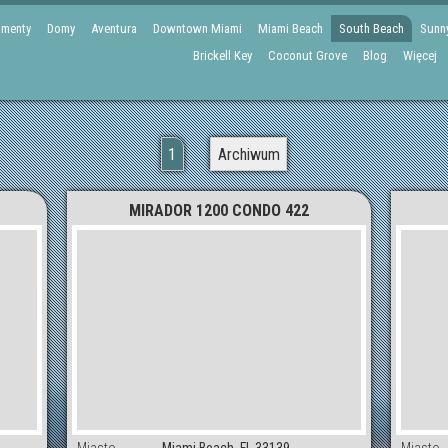
amenty
Domy
Aventura
Downtown Miami
Miami Beach
South Beach
Sunny
Brickell Key
Coconut Grove
Blog
Więcej
1
Archiwum
MIRADOR 1200 CONDO 422