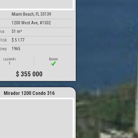
Miami Beach, FL 33139
1200 West Ave, #1502
nia
51 m²
/rok
$ 5 177
dowy
1965
Łazienki
Basen
1
$ 355 000
Mirador 1200 Condo 316