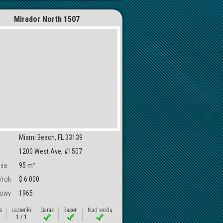
Mirador North 1507
Miami Beach, FL 33139
1200 West Ave, #1507
nia
95 m²
/rok
$ 6 000
dowy
1965
e
Łazienki
Garaż
Basen
Nad wodą
1 / 1