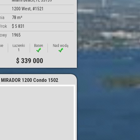
Miami Beach, FL 33139
1200 West, #1521
nia
78 m²
/rok
$ 5 831
dowy
1965
nie
Łazienki
Basen
Nad wodą
1
$ 339 000
MIRADOR 1200 Condo 1502