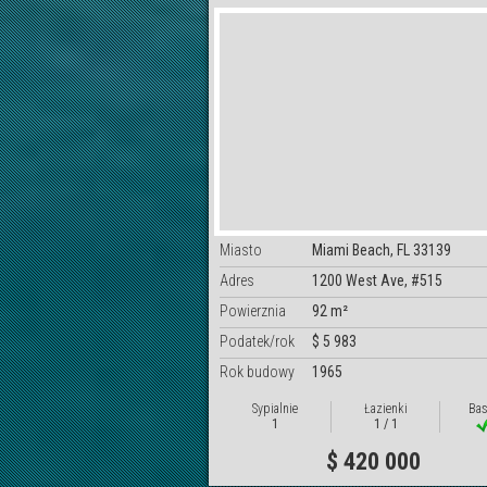
Miasto
Miami Beach, FL 33139
Adres
1200 West Ave, #515
Powierznia
92 m²
Podatek/rok
$ 5 983
Rok budowy
1965
Sypialnie
Łazienki
Bas
1
1 / 1
$ 420 000