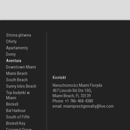
Strona główna
Oferty
Apartamenty
Domy
Aventura
Downtown Miami
Miami Beach
Kontakt
South Beach
Nieruchomości Miami Floryda
Sunny Isles Beach
407 Lincoln Rd Ste 10G,
Top budynki w
Miami Beach, FL 33139
Miami
Phone: +1 786-468-4380
Brickell
email: miamiprestigerealty@live.com
Bal Harbour
South of Fifth
Brickell Key
Coconut Grove