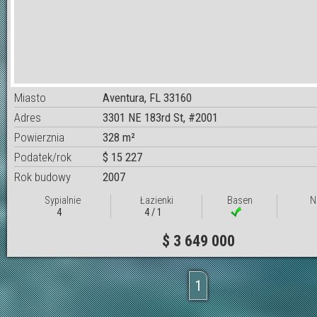
Miasto
Aventura, FL 33160
Adres
3301 NE 183rd St, #2001
Powierznia
328 m²
Podatek/rok
$ 15 227
Rok budowy
2007
Sypialnie
Łazienki
Basen
N
4
4 / 1
$ 3 649 000
1