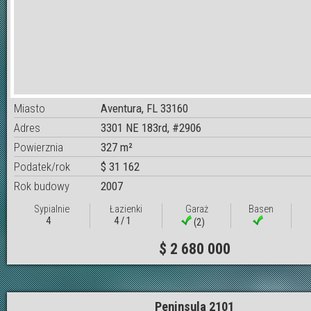
Miasto
Aventura, FL 33160
Adres
3301 NE 183rd, #2906
Powierznia
327 m²
Podatek/rok
$ 31 162
Rok budowy
2007
Sypialnie
Łazienki
Garaż
Basen
4
4 / 1
(2)
$ 2 680 000
Peninsula 2101