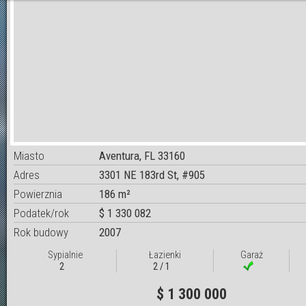
Miasto
Aventura, FL 33160
Adres
3301 NE 183rd St, #905
Powierznia
186 m²
Podatek/rok
$ 1 330 082
Rok budowy
2007
Sypialnie
Łazienki
Garaż
2
2 / 1
$ 1 300 000