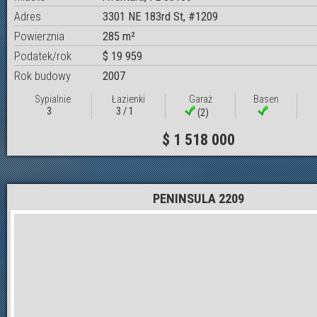
Adres
3301 NE 183rd St, #1209
Powierznia
285 m²
Podatek/rok
$ 19 959
Rok budowy
2007
Sypialnie
Łazienki
Garaż
Basen
3
3 / 1
(2)
$ 1 518 000
PENINSULA 2209