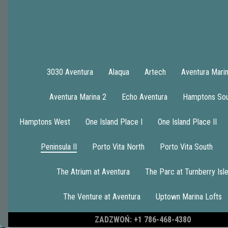
3030 Aventura
Alaqua
Artech
Aventura Mari
Aventura Marina 2
Echo Aventura
Hamptons So
1
Hamptons West
One Island Place I
One Island Place II
Peninsula II
Porto Vita North
Porto Vita South
THE PENINSULA II CONDO 905
The Atrium at Aventura
The Parc at Turnberry Isl
The Venture at Aventura
Uptown Marina Lofts
ZADZWOŃ: +1 786-468-4380