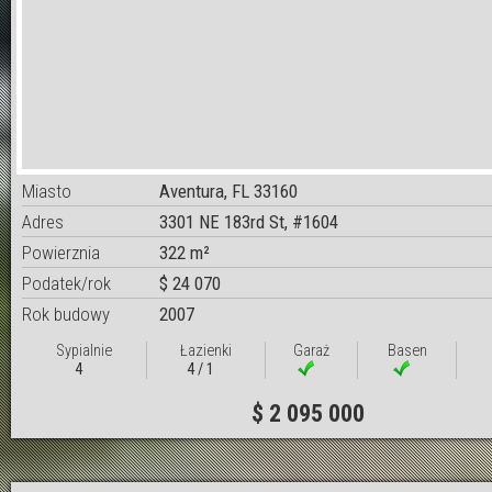
Miasto
Aventura, FL 33160
Adres
3301 NE 183rd St, #1604
Powierznia
322 m²
Podatek/rok
$ 24 070
Rok budowy
2007
Sypialnie
Łazienki
Garaż
Basen
4
4 / 1
$ 2 095 000