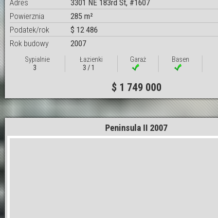
Adres
3301 NE 183rd St, #1607
Powierznia
285 m²
Podatek/rok
$ 12 486
Rok budowy
2007
Sypialnie
Łazienki
Garaż
Basen
3
3 / 1
$ 1 749 000
Peninsula II 2007