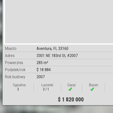
Miasto
Aventura, FL 33160
Adres
3301 NE 183rd St, #2007
Powierznia
285 m²
Podatek/rok
$ 18 884
Rok budowy
2007
Sypialnie
Łazienki
Garaż
Basen
3
3 / 1
$ 1 820 000