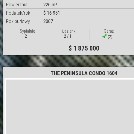
Powierznia
226 m²
Podatek/rok
$ 16 951
Rok budowy
2007
Sypialnie
Łazienki
Garaż
2
2 / 1
(2)
$ 1 875 000
THE PENINSULA CONDO 1604