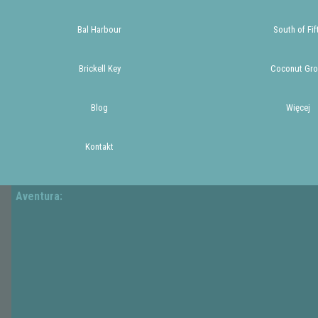
Bal Harbour
South of Fif
Brickell Key
Coconut Gro
Blog
Więcej
Kontakt
Aventura: