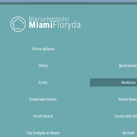
Nieruchomości
Miami
Floryda
Strona główna
Oferty
Apartament
Domy
Aventura
Downtown Miami
Miami Beac
South Beach
Sunny Isles B
Top budynki w Miami
Brickell