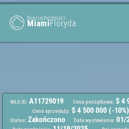
Nieruchomości
Miami
Floryda
A11729019
$ 4 
MLS ID:
Cena początkowa:
$ 4 500 000 (-10%)
Cena sprzedaży:
Zakończono
01/
Status:
Data wystawienia:
11/19/2025