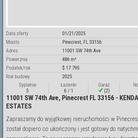
Data oferty
01/21/2025
Miasto
Pinecrest, FL 33156
Adres
11001 SW 74th Ave
Powierznia
486 m²
Podatek/rok
$ 17 795
Rok budowy
2025
Sypialnie
Łazienki
Garaż
N
5
6 / 1
(2)
11001 SW 74th Ave, Pinecrest FL 33156 - KEND
ESTATES
Zapraszamy do wyjątkowej nieruchomości w Pinecres
został dopiero co ukończony i jest gotowy do natych