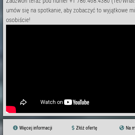
Zadzwoń teraz pod numer +1 786.468.4380 (Tel/What
umów się na spotkanie, aby zobaczyć to wyjątkowe m
osobiście!
Więcej informacji
Złóż ofertę
Na m