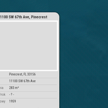
1100 SW 67th Ave, Pinecrest
Pinecrest, FL 33156
11100 SW 67th Ave
nia
283 m²
/rok
- ? -
dowy
1959