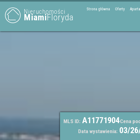
Strona główna
Oferty
Apart
Nieruchomości
Miami
Floryda
A11771904
MLS ID:
Cena po
03/26
Data wystawienia: