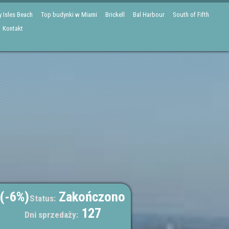
 Isles Beach
Top budynki w Miami
Brickell
Bal Harbour
South of Fifth
Kontakt
 (-6%)
Zakończono
Status:
127
Dni sprzedaży: