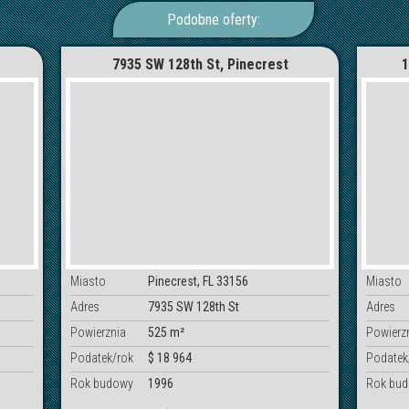
Podobne oferty:
7935 SW 128th St, Pinecrest
1
Miasto
Pinecrest, FL 33156
Miasto
Adres
7935 SW 128th St
Adres
Powierznia
525 m²
Powierz
Podatek/rok
$ 18 964
Podatek
Rok budowy
1996
Rok bu