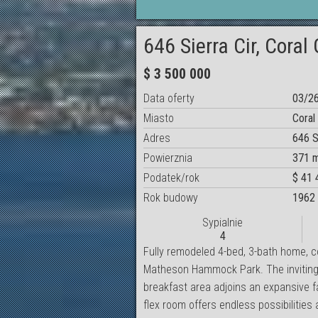
646 Sierra Cir, Coral
$ 3 500 000
Data oferty
03/2
Miasto
Coral
Adres
646 S
Powierznia
371 
Podatek/rok
$ 41 
Rok budowy
1962
Sypialnie
4
Fully remodeled 4-bed, 3-bath home, c
Matheson Hammock Park. The inviting li
breakfast area adjoins an expansive fa
flex room offers endless possibilities