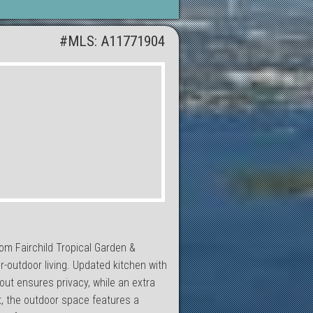
#MLS: A11771904
om Fairchild Tropical Garden &
r-outdoor living. Updated kitchen with
out ensures privacy, while an extra
t, the outdoor space features a