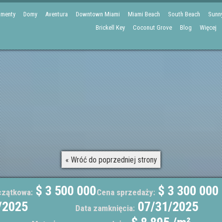
amenty
Domy
Aventura
Downtown Miami
Miami Beach
South Beach
Sunny
Brickell Key
Coconut Grove
Blog
Więcej
« Wróć do poprzedniej strony
$ 3 500 000
$ 3 300 000
czątkowa:
Cena sprzedaży:
/2025
07/31/2025
Data zamknięcia: