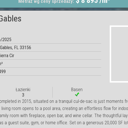
$ 8 895 /m²
Metraż wg ceny sprzedaży:
 Gables
6/2025
 Gables, FL 33156
ierra Cir
m²
499
Łazienki
Basen
3
ompleted in 2015, situated on a tranquil cul-de-sac is just moments fr
ving room opens to a pool area, creating an effortless flow for indoo
mily room with fireplace, open bar, and wine cellar. The thoughtful lay
 as a guest suite, gym, or home office. Set on a generous 20,000 SF lo