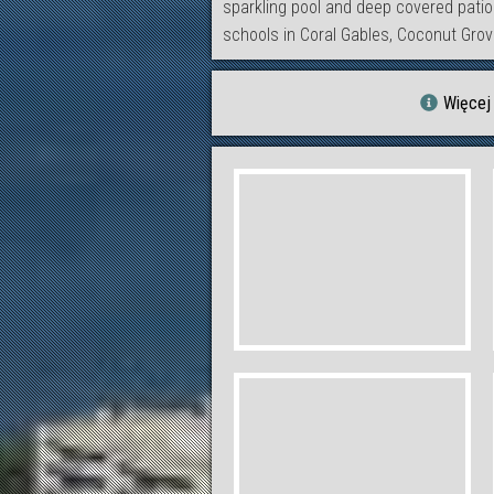
sparkling pool and deep covered patio.
schools in Coral Gables, Coconut Grov
Więcej 