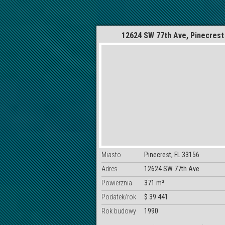
12624 SW 77th Ave, Pinecrest
Miasto
Pinecrest, FL 33156
Adres
12624 SW 77th Ave
Powierznia
371 m²
Podatek/rok
$ 39 441
Rok budowy
1990