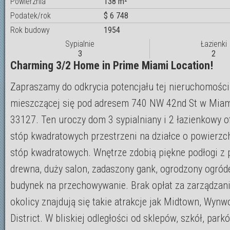
Powierznia
138 m²
Podatek/rok
$ 6 748
Rok budowy
1954
Sypialnie
Łazienki
3
2
Charming 3/2 Home in Prime Miami Location!
Zapraszamy do odkrycia potencjału tej nieruchomości
mieszczącej się pod adresem 740 NW 42nd St w Miam
33127. Ten uroczy dom 3 sypialniany i 2 łazienkowy o
stóp kwadratowych przestrzeni na działce o powierzc
stóp kwadratowych. Wnętrze zdobią piękne podłogi z p
drewna, duży salon, zadaszony gank, ogrodzony ogród
budynek na przechowywanie. Brak opłat za zarządzan
okolicy znajdują się takie atrakcje jak Midtown, Wynw
District. W bliskiej odległości od sklepów, szkół, park