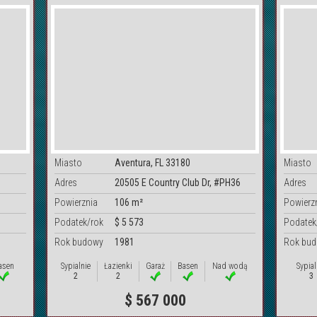
Miasto
Aventura, FL 33180
Miasto
Adres
20505 E Country Club Dr, #PH36
Adres
Powierznia
106 m²
Powierz
Podatek/rok
$ 5 573
Podatek
Rok budowy
1981
Rok bu
asen
Sypialnie
Łazienki
Garaż
Basen
Nad wodą
Sypial
2
2
3
$ 567 000