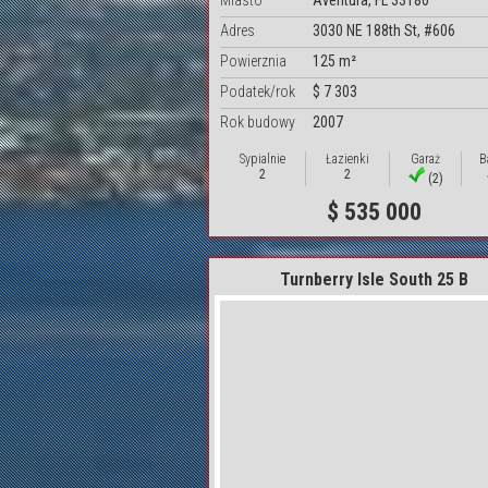
Miasto
Aventura, FL 33180
Adres
3030 NE 188th St, #606
Powierznia
125 m²
Podatek/rok
$ 7 303
Rok budowy
2007
Sypialnie
Łazienki
Garaż
B
2
2
(2)
$ 535 000
Turnberry Isle South 25 B