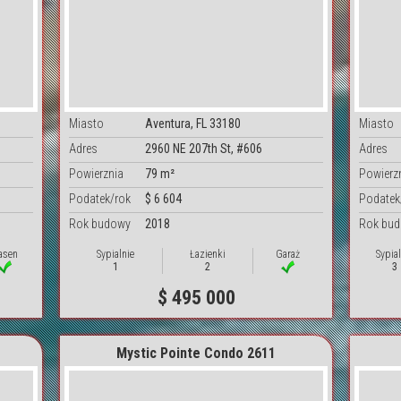
Miasto
Aventura, FL 33180
Miasto
Adres
2960 NE 207th St, #606
Adres
Powierznia
79 m²
Powierz
Podatek/rok
$ 6 604
Podatek
Rok budowy
2018
Rok bu
asen
Sypialnie
Łazienki
Garaż
Sypial
1
2
3
$ 495 000
Mystic Pointe Condo 2611