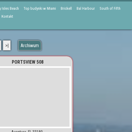
 Isles Beach
Top budynki w Miami
Brickell
Bal Harbour
South of Fifth
Kontakt
>|
Archiwum
PORTSVIEW 508