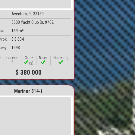
Aventura, FL 33180
3600 Yacht Club Dr, #402
nia
169 m²
/rok
$ 8 604
dowy
1993
e
Łazienki
Garaż
Basen
Nad wodą
2
(2)
$ 380 000
Mariner 314-1