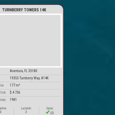
TURNBERRY TOWERS 14K
Aventura, FL 33180
19355 Turnberry Way, #14K
nia
177 m²
/rok
$ 4 736
dowy
1981
ialnie
Łazienki
Garaż
2
2
(2)