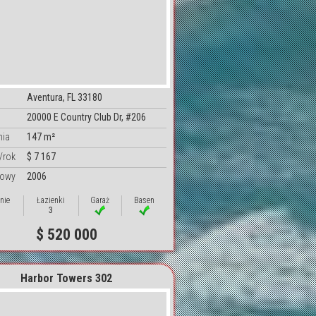
Aventura, FL 33180
20000 E Country Club Dr, #206
nia
147 m²
/rok
$ 7 167
dowy
2006
nie
Łazienki
Garaż
Basen
3
$ 520 000
Harbor Towers 302