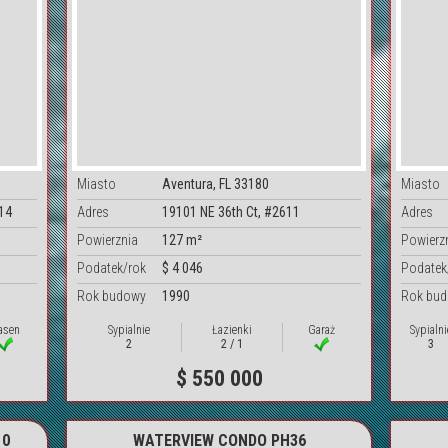
Miasto
Aventura, FL 33180
Miasto
914
Adres
19101 NE 36th Ct, #2611
Adres
Powierznia
127 m²
Powierz
Podatek/rok
$ 4 046
Podatek
Rok budowy
1990
Rok bu
asen
Sypialnie
Łazienki
Garaż
Sypialni
2
2 / 1
3
$ 550 000
10
WATERVIEW CONDO PH36