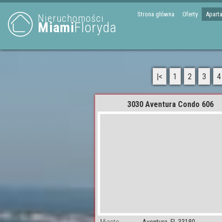
Strona główna
Oferty
Apart
Nieruchomości
Miami
Floryda
|<
1
2
3
4
3030 Aventura Condo 606