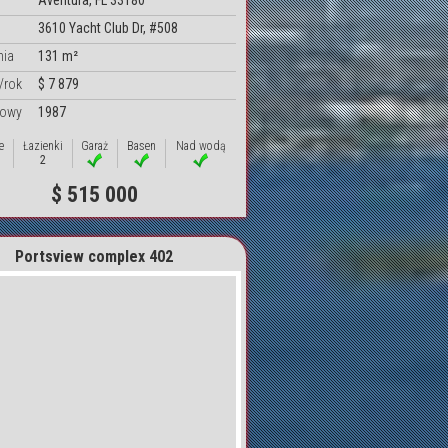
Aventura, FL 33180
3610 Yacht Club Dr, #508
nia
131 m²
/rok
$ 7 879
dowy
1987
e
Łazienki
Garaż
Basen
Nad wodą
2
$ 515 000
Portsview complex 402