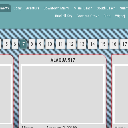
amenty
Domy
Aventura
Downtown Miami
Miami Beach
South Beach
Sunny
Brickell Key
Coconut Grove
Blog
Więcej
5
6
7
8
9
10
11
12
13
14
15
16
17
ALAQUA 517