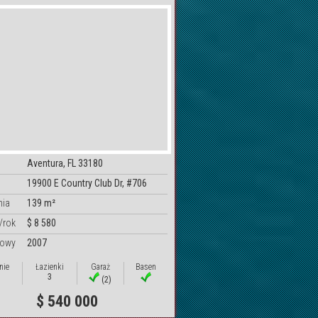
Aventura, FL 33180
19900 E Country Club Dr, #706
nia
139 m²
/rok
$ 8 580
dowy
2007
nie
Łazienki
Garaż
Basen
3
(2)
$ 540 000