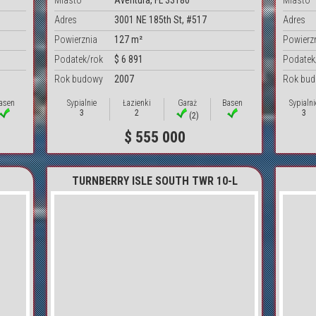
Miasto
Aventura, FL 33180
Miasto
Adres
3001 NE 185th St, #517
Adres
Powierznia
127 m²
Powierz
Podatek/rok
$ 6 891
Podatek
Rok budowy
2007
Rok bu
asen
Sypialnie
Łazienki
Garaż
Basen
Sypialni
3
2
3
(2)
$ 555 000
TURNBERRY ISLE SOUTH TWR 10-L