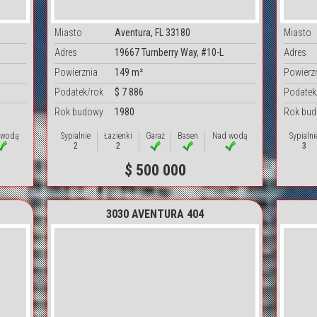
Miasto
Aventura, FL 33180
Miasto
Adres
19667 Turnberry Way, #10-L
Adres
Powierznia
149 m²
Powierz
Podatek/rok
$ 7 886
Podatek
Rok budowy
1980
Rok bu
 wodą
Sypialnie
Łazienki
Garaż
Basen
Nad wodą
Sypialni
2
2
3
$ 500 000
3030 AVENTURA 404