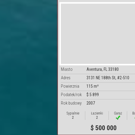
Miasto
Aventura, FL 33180
Adres
3131 NE 188th St, #2-510
Powierznia
115 m²
Podatek/rok
$ 5 899
Rok budowy
2007
Sypialnie
Łazienki
Garaż
B
2
2
$ 500 000