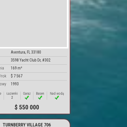
Aventura, FL 33180
3598 Yacht Club Dr, #302
nia
169 m²
/rok
$ 7 567
dowy
1993
e
Łazienki
Garaż
Basen
Nad wodą
2
$ 550 000
TURNBERRY VILLAGE 706