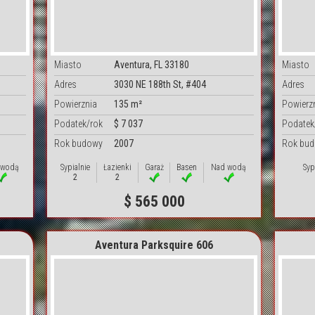
Miasto
Aventura, FL 33180
Miasto
Adres
3030 NE 188th St, #404
Adres
Powierznia
135 m²
Powierz
Podatek/rok
$ 7 037
Podatek
Rok budowy
2007
Rok bu
 wodą
Sypialnie
Łazienki
Garaż
Basen
Nad wodą
Syp
2
2
$ 565 000
Aventura Parksquire 606