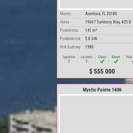
Miasto
Aventura, FL 33180
Adres
19667 Turnberry Way, #25 B
Powierznia
141 m²
Podatek/rok
$ 8 346
Rok budowy
1980
Sypialnie
Łazienki
Garaż
Basen
Nad
2
2
$ 555 000
Mystic Pointe 1606