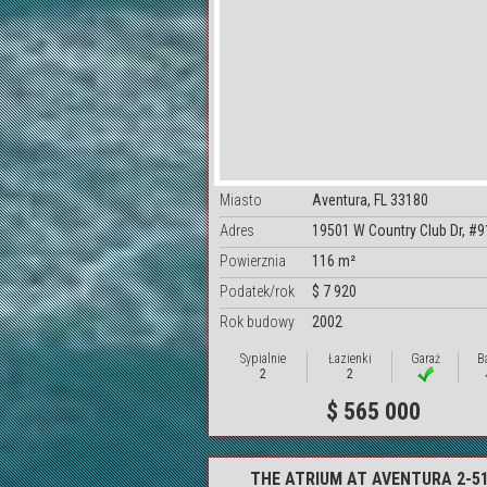
Miasto
Aventura, FL 33180
Adres
19501 W Country Club Dr, #
Powierznia
116 m²
Podatek/rok
$ 7 920
Rok budowy
2002
Sypialnie
Łazienki
Garaż
B
2
2
$ 565 000
THE ATRIUM AT AVENTURA 2-5