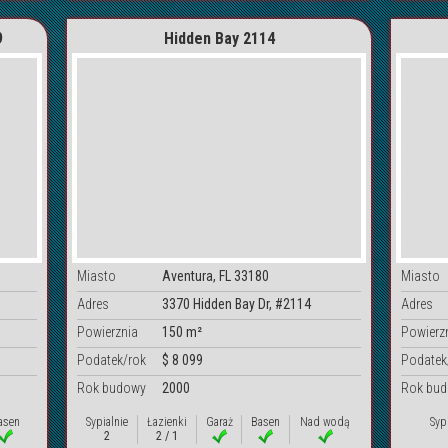
9
Hidden Bay 2114
Miasto
Aventura, FL 33180
Miasto
Adres
3370 Hidden Bay Dr, #2114
Adres
Powierznia
150 m²
Powierz
Podatek/rok
$ 8 099
Podatek
Rok budowy
2000
Rok bu
asen
Sypialnie
Łazienki
Garaż
Basen
Nad wodą
Syp
2
2 / 1