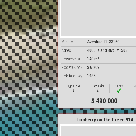
Miasto
Aventura, FL 33160
Adres
4000 Island Blvd, #1503
Powierznia
140 m²
Podatek/rok
$ 6 209
Rok budowy
1985
Sypialnie
Łazienki
Garaż
B
2
2
$ 490 000
Turnberry on the Green 914