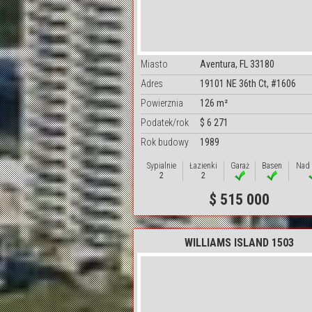
Miasto
Aventura, FL 33180
Adres
19101 NE 36th Ct, #1606
Powierznia
126 m²
Podatek/rok
$ 6 271
Rok budowy
1989
Sypialnie
Łazienki
Garaż
Basen
Nad
2
2
$ 515 000
WILLIAMS ISLAND 1503