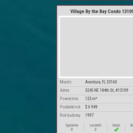
Village By the Bay Condo 1310
Miasto
Aventura, FL 33160
Adres
3245 NE 184th St, #13109
Powierznia
123 m²
Podatek/rok
$ 6 949
Rok budowy
1997
Sypialnie
Łazienki
Garaż
B
3
2