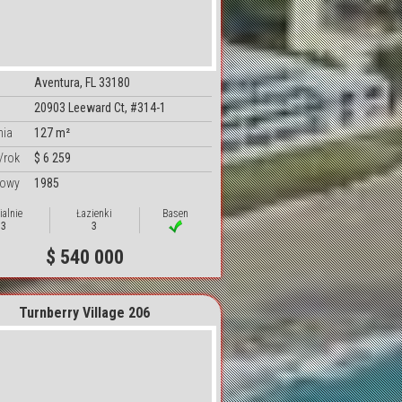
Aventura, FL 33180
20903 Leeward Ct, #314-1
nia
127 m²
/rok
$ 6 259
dowy
1985
ialnie
Łazienki
Basen
3
3
$ 540 000
Turnberry Village 206