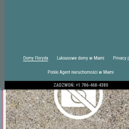
|<
10
11
12
13
14
15
16
17
Archiwum
ST JAMES PARK WEST ADD 1
Domy Floryda
Luksusowe domy w Miami
Privacy 
Polski Agent nieruchomości w Miami
ZADZWOŃ: +1 786-468-4380