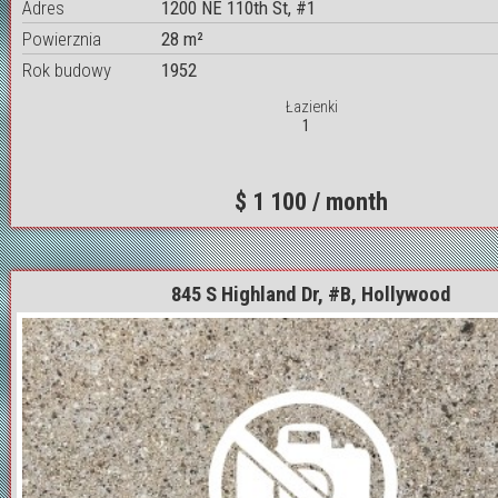
Adres
1200 NE 110th St, #1
Powierznia
28 m²
Rok budowy
1952
Łazienki
1
$ 1 100 / month
845 S Highland Dr, #B, Hollywood