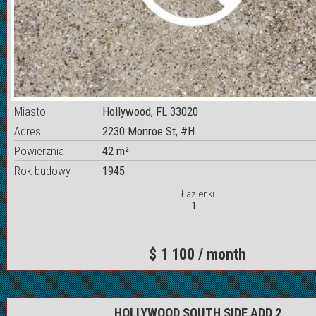
Miasto
Hollywood, FL 33020
Adres
2230 Monroe St, #H
Powierznia
42 m²
Rok budowy
1945
Łazienki
1
$ 1 100 / month
HOLLYWOOD SOUTH SIDE ADD 2