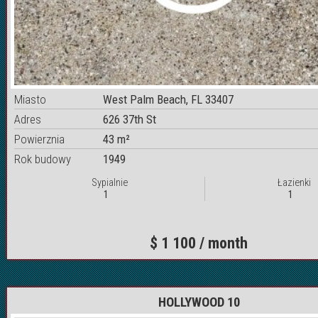
Miasto
West Palm Beach, FL 33407
Adres
626 37th St
Powierznia
43 m²
Rok budowy
1949
Sypialnie
Łazienki
1
1
$ 1 100 / month
HOLLYWOOD 10