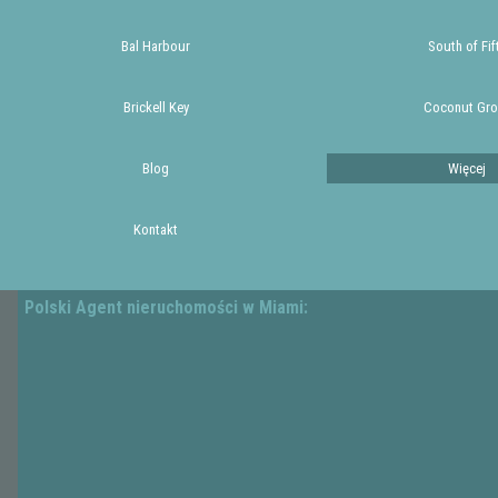
Bal Harbour
South of Fif
Brickell Key
Coconut Gro
Blog
Więcej
Kontakt
Polski Agent nieruchomości w Miami: