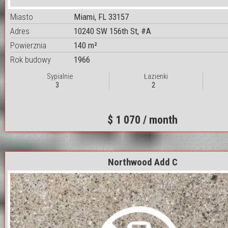
Miasto
Miami, FL 33157
Adres
10240 SW 156th St, #A
Powierznia
140 m²
Rok budowy
1966
Sypialnie
Łazienki
3
2
$ 1 070 / month
Northwood Add C