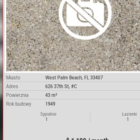
Miasto
West Palm Beach, FL 33407
Adres
626 37th St, #C
Powierznia
43 m²
Rok budowy
1949
Sypialnie
Łazienki
1
1