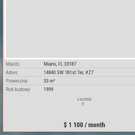
Miasto
Miami, FL 33187
Adres
14840 SW 181st Ter, #Z7
Powierznia
33 m²
Rok budowy
1999
Łazienki
1
$ 1 100 / month