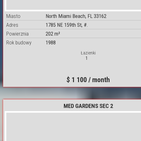
Miasto
North Miami Beach, FL 33162
Adres
1785 NE 159th St, #.
Powierznia
202 m²
Rok budowy
1988
Łazienki
1
$ 1 100 / month
MED GARDENS SEC 2