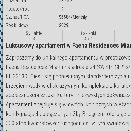
Powierznia
287 m²
Podatek/rok
- ? -
Czynsz/HOA
$6584/Monthly
Rok budowy
2029
Sypialnie
Łazienki
4
4 / 1
Luksusowy apartament w Faena Residences Mia
Zapraszamy do unikalnego apartamentu w prestiżowej 
Faena Residences Miami na adresie 24 SW 4th St # 6
FL 33130. Ciesz się podniesionym standardem życia 
brzegiem wody w ekskluzywnym kompleksie z kurato
społecznością sztuki, kultury i niezwykłych doświadcz
Apartament znajduje się w dwóch ikonicznych wieżac
kondygnacjach, połączonych Sky Bridge'em, oferując 
000 stóp kwadratowych udogodnień, w tym światowej 