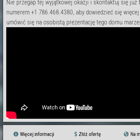
Nie przegap tej wyjątkowej okazji i skontaktuj się już 
numerem +1 786.468.4380, aby dowiedzieć się więcej
umówić się na osobistą prezentację tego domu marz
Więcej informacji
Złóż ofertę
Na m