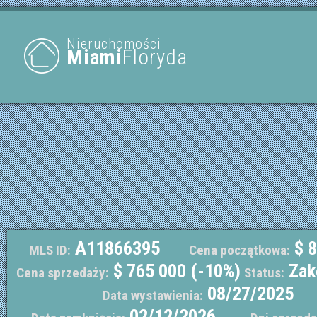
Nieruchomości
Miami
Floryda
A11866395
$ 8
MLS ID:
Cena początkowa:
$ 765 000 (-10%)
Zak
Cena sprzedaży:
Status:
08/27/2025
Data wystawienia:
02/12/2026