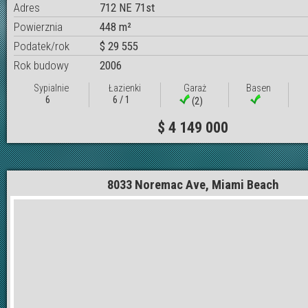
Adres
712 NE 71st
Powierznia
448 m²
Podatek/rok
$ 29 555
Rok budowy
2006
Sypialnie
Łazienki
Garaż
Basen
6
6 / 1
(2)
$ 4 149 000
8033 Noremac Ave, Miami Beach