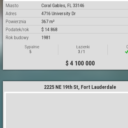
Miasto
Coral Gables, FL 33146
Adres
4716 University Dr
Powierznia
367 m²
Podatek/rok
$ 14 868
Rok budowy
1981
Sypialnie
Łazienki
5
3 / 1
$ 4 100 000
2225 NE 19th St, Fort Lauderdale