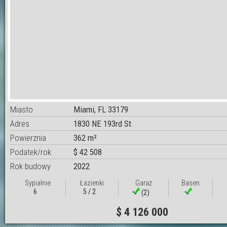
Miasto
Miami, FL 33179
Adres
1830 NE 193rd St
Powierznia
362 m²
Podatek/rok
$ 42 508
Rok budowy
2022
Sypialnie
Łazienki
Garaż
Basen
6
5 / 2
(2)
$ 4 126 000