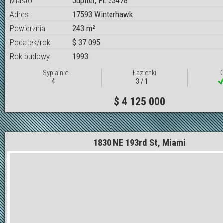
Miasto
Jupiter, FL 33478
Adres
17593 Winterhawk
Powierznia
243 m²
Podatek/rok
$ 37 095
Rok budowy
1993
Sypialnie
Łazienki
4
3 / 1
$ 4 125 000
1830 NE 193rd St, Miami