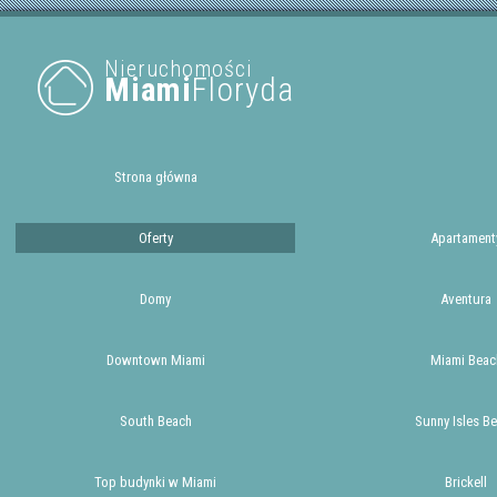
Nieruchomości
Miami
Floryda
Strona główna
Oferty
Apartament
Domy
Aventura
Downtown Miami
Miami Beac
South Beach
Sunny Isles B
Top budynki w Miami
Brickell