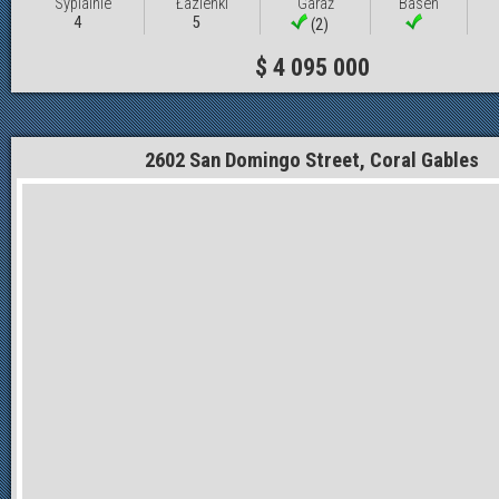
Sypialnie
Łazienki
Garaż
Basen
4
5
(2)
$ 4 095 000
2602 San Domingo Street, Coral Gables