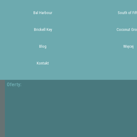
Bal Harbour
South of Fif
Brickell Key
Coconut Gro
Blog
Więcej
Kontakt
Oferty: