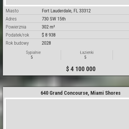
Miasto
Fort Lauderdale, FL 33312
Adres
730 SW 15th
Powierznia
302 m²
Podatek/rok
$ 8 938
Rok budowy
2028
Sypialnie
Łazienki
5
5
$ 4 100 000
640 Grand Concourse, Miami Shores