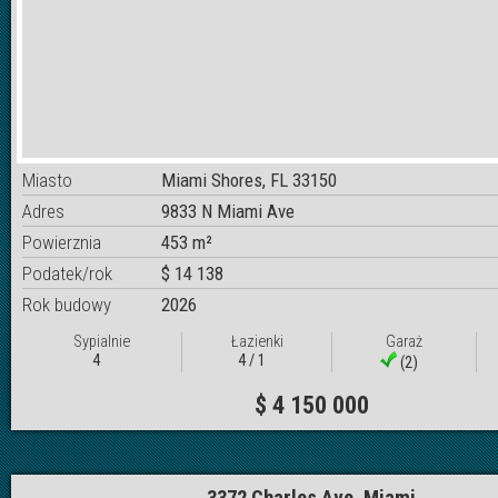
Miasto
Miami Shores, FL 33150
Adres
9833 N Miami Ave
Powierznia
453 m²
Podatek/rok
$ 14 138
Rok budowy
2026
Sypialnie
Łazienki
Garaż
4
4 / 1
(2)
$ 4 150 000
3372 Charles Ave, Miami