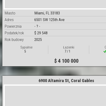
Miasto
Miami, FL 33183
Adres
6501 SW 125th Ave
Powierznia
- ? -
Podatek/rok
$ 29 548
Rok budowy
2025
Sypialnie
Łazienki
5
7 / 1
$ 4 100 000
6900 Altamira St, Coral Gables