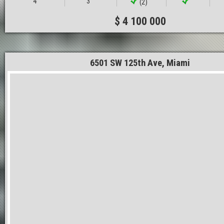
4
3
(2)
$ 4 100 000
6501 SW 125th Ave, Miami