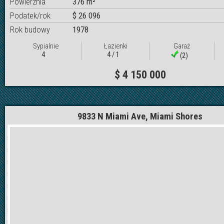
Powierznia
376 m²
Podatek/rok
$ 26 096
Rok budowy
1978
Sypialnie
Łazienki
Garaż
4
4 / 1
(2)
$ 4 150 000
9833 N Miami Ave, Miami Shores