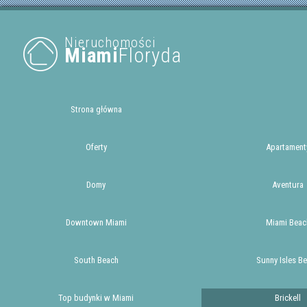
Nieruchomości
Miami
Floryda
Strona główna
Oferty
Apartament
Domy
Aventura
Downtown Miami
Miami Beac
South Beach
Sunny Isles B
Top budynki w Miami
Brickell