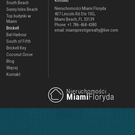
Kontakt
South Beach
Nieruchomości Miami Floryda
Sunny Isles Beach
407 Lincoln Rd Ste 10G,
Top budynki w
Miami Beach, FL 33139
Miami
Phone: +1 786-468-4380
Brickell
email: miamiprestigerealty@live.com
Bal Harbour
South of Fifth
Brickell Key
Coconut Grove
Blog
Więcej
Kontakt
Nieruchomości
Miami
Floryda