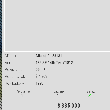
Miasto
Miami, FL 33131
Adres
185 SE 14th Ter, #1812
Powierznia
59 m²
Podatek/rok
$ 4 763
Rok budowy
1998
Sypialnie
Łazienki
Garaż
1
1
$ 335 000