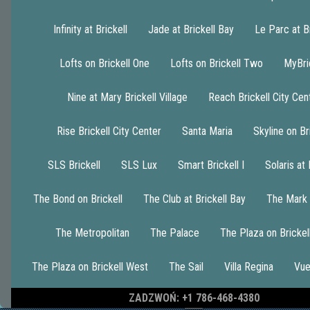
Infinity at Brickell
Jade at Brickell Bay
Le Parc at Br
Lofts on Brickell One
Lofts on Brickell Two
MyBri
Nine at Mary Brickell Village
Reach Brickell City Cen
Rise Brickell City Center
Santa Maria
Skyline on Br
SLS Brickell
SLS Lux
Smart Brickell I
Solaris at 
The Bond on Brickell
The Club at Brickell Bay
The Mark 
The Metropolitan
The Palace
The Plaza on Brickel
The Plaza on Brickell West
The Sail
Villa Regina
Vue
1
ZADZWOŃ: +1 786-468-4380