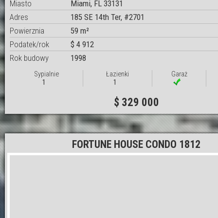
Miasto
Miami, FL 33131
Adres
185 SE 14th Ter, #2701
Powierznia
59 m²
Podatek/rok
$ 4 912
Rok budowy
1998
Sypialnie
Łazienki
Garaż
1
1
$ 329 000
FORTUNE HOUSE CONDO 1812