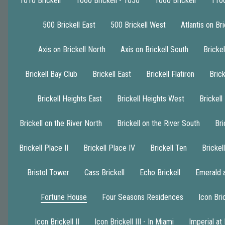
1010 Brickell
1060 Brickell - 1050
1060 Brickell
1100
500 Brickell East
500 Brickell West
Atlantis on Bri
Axis on Brickell North
Axis on Brickell South
Brickel
Brickell Bay Club
Brickell East
Brickell Flatiron
Brick
Brickell Heights East
Brickell Heights West
Brickell
Brickell on the River North
Brickell on the River South
Bri
Brickell Place II
Brickell Place IV
Brickell Ten
Bricke
Bristol Tower
Cass Brickell
Echo Brickell
Emerald a
Fortune House
Four Seasons Residences
Icon Bric
Icon Brickell II
Icon Brickell III - In Miami
Imperial at 