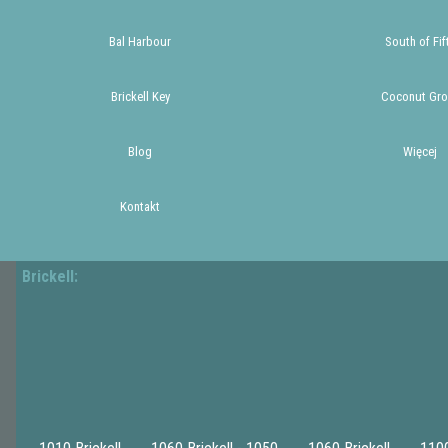
Bal Harbour
South of Fif
Brickell Key
Coconut Gro
Blog
Więcej
Kontakt
Brickell: