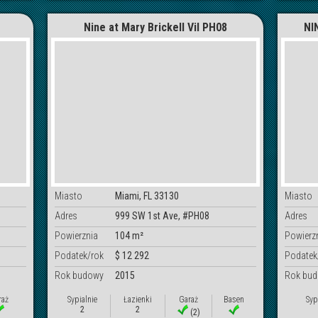
Nine at Mary Brickell Vil PH08
NI
Miasto
Miami, FL 33130
Miasto
Adres
999 SW 1st Ave, #PH08
Adres
Powierznia
104 m²
Powierz
Podatek/rok
$ 12 292
Podatek
Rok budowy
2015
Rok bu
raż
Sypialnie
Łazienki
Garaż
Basen
Syp
2
2
(2)