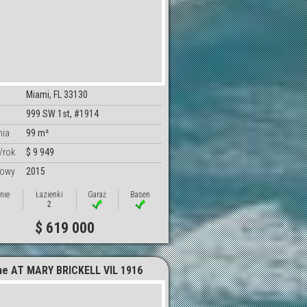
Miami, FL 33130
999 SW 1st, #1914
nia
99 m²
/rok
$ 9 949
dowy
2015
nie
Łazienki
Garaż
Basen
2
$ 619 000
ne AT MARY BRICKELL VIL 1916