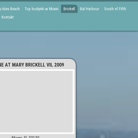
 Isles Beach
Top budynki w Miami
Brickell
Bal Harbour
South of Fifth
Kontakt
NE AT MARY BRICKELL VIL 2009