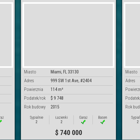
Miasto
Miami, FL 33130
Miasto
Adres
999 SW 1st Ave, #2404
Adres
Powierznia
114 m²
Powierz
Podatek/rok
$ 9 748
Podatek
Rok budowy
2015
Rok bu
raż
Sypialnie
Łazienki
Garaż
Basen
Sypial
2
2
2
$ 740 000