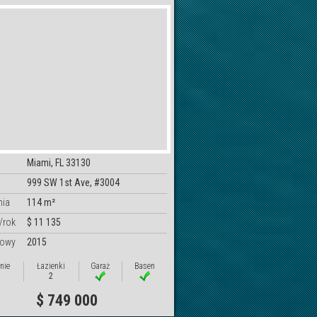
Miami, FL 33130
999 SW 1st Ave, #3004
nia
114 m²
/rok
$ 11 135
dowy
2015
nie
Łazienki
Garaż
Basen
2
$ 749 000