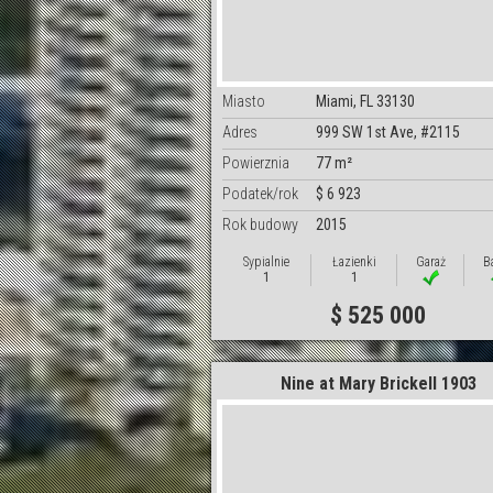
Miasto
Miami, FL 33130
Adres
999 SW 1st Ave, #2115
Powierznia
77 m²
Podatek/rok
$ 6 923
Rok budowy
2015
Sypialnie
Łazienki
Garaż
B
1
1
$ 525 000
Nine at Mary Brickell 1903