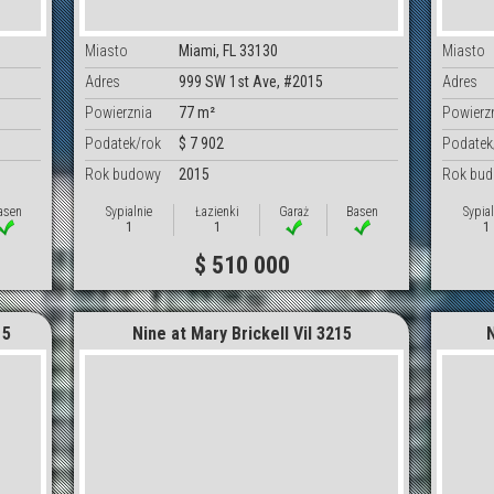
Miasto
Miami, FL 33130
Miasto
Adres
999 SW 1st Ave, #2015
Adres
Powierznia
77 m²
Powierz
Podatek/rok
$ 7 902
Podatek
Rok budowy
2015
Rok bu
asen
Sypialnie
Łazienki
Garaż
Basen
Sypial
1
1
1
$ 510 000
15
Nine at Mary Brickell Vil 3215