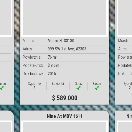
Miasto
Miami, FL 33130
Miasto
Adres
999 SW 1st Ave, #2303
Adres
Powierznia
76 m²
Powierz
Podatek/rok
$ 8 681
Podatek
Rok budowy
2015
Rok bu
asen
Sypialnie
Łazienki
Garaż
Basen
Sypial
2
1
2
$ 589 000
Nine At MBV 1611
Ni