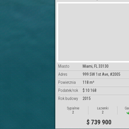
Miasto
Miami, FL 33130
Adres
999 SW 1st Ave, #2005
Powierznia
118 m²
Podatek/rok
$ 10 168
Rok budowy
2015
Sypialnie
Łazienki
Ga
2
2
$ 739 900