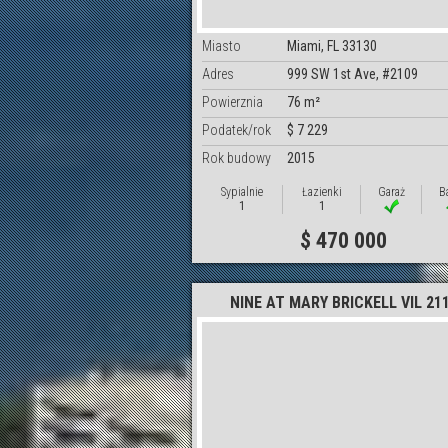
Miasto
Miami, FL 33130
Adres
999 SW 1st Ave, #2109
Powierznia
76 m²
Podatek/rok
$ 7 229
Rok budowy
2015
Sypialnie
Łazienki
Garaż
B
1
1
$ 470 000
NINE AT MARY BRICKELL VIL 21