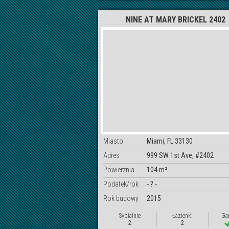
NINE AT MARY BRICKEL 2402
Miasto
Miami, FL 33130
Adres
999 SW 1st Ave, #2402
Powierznia
104 m²
Podatek/rok
- ? -
Rok budowy
2015
Sypialnie
Łazienki
Ga
2
2