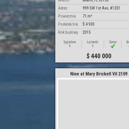
Miasto
Miami, FL 33130
Adres
999 SW 1st Ave, #1201
Powierznia
71 m²
Podatek/rok
$ 4 930
Rok budowy
2015
Sypialnie
Łazienki
Garaż
B
1
1
$ 440 000
Nine at Mary Brickell Vil 2109