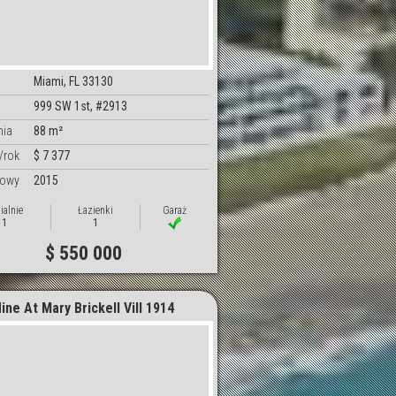
Miami, FL 33130
999 SW 1st, #2913
nia
88 m²
/rok
$ 7 377
dowy
2015
ialnie
Łazienki
Garaż
1
1
$ 550 000
ine At Mary Brickell Vill 1914