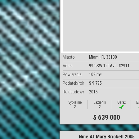
Miasto
Miami, FL 33130
Adres
999 SW 1st Ave, #2911
Powierznia
102 m²
Podatek/rok
$ 9 795
Rok budowy
2015
Sypialnie
Łazienki
Garaż
B
2
2
$ 639 000
Nine At Mary Brickell 2005