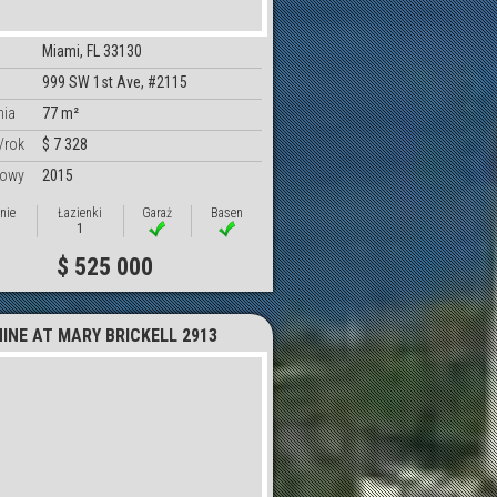
Miami, FL 33130
999 SW 1st Ave, #2115
nia
77 m²
/rok
$ 7 328
dowy
2015
nie
Łazienki
Garaż
Basen
1
$ 525 000
NINE AT MARY BRICKELL 2913