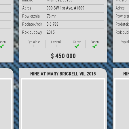
Miasto
Miami, FL 33130
Miasto
Adres
999 SW 1st Ave, #1809
Adres
Powierznia
76 m²
Powierz
Podatek/rok
$ 6 788
Podatek
Rok budowy
2015
Rok bu
asen
Sypialnie
Łazienki
Garaż
Basen
Sypial
1
1
1
$ 450 000
NINE AT MARY BRICKELL VIL 2015
NI