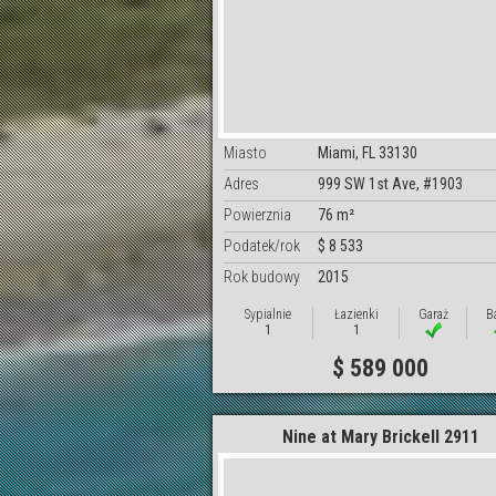
Miasto
Miami, FL 33130
Adres
999 SW 1st Ave, #1903
Powierznia
76 m²
Podatek/rok
$ 8 533
Rok budowy
2015
Sypialnie
Łazienki
Garaż
B
1
1
$ 589 000
Nine at Mary Brickell 2911