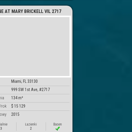
NE AT MARY BRICKELL VIL 2717
Miami, FL 33130
999 SW 1st Ave, #2717
nia
134 m²
/rok
$ 15 129
dowy
2015
ialnie
Łazienki
Basen
3
2