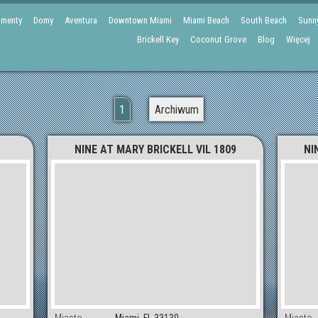
amenty
Domy
Aventura
Downtown Miami
Miami Beach
South Beach
Sunny
Brickell Key
Coconut Grove
Blog
Więcej
1
Archiwum
NINE AT MARY BRICKELL VIL 1809
NI