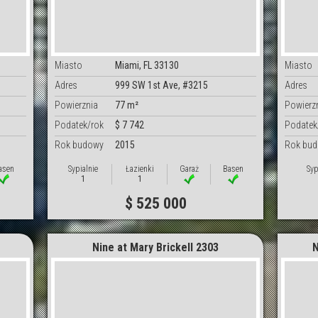
Miasto
Miami, FL 33130
Miasto
Adres
999 SW 1st Ave, #3215
Adres
Powierznia
77 m²
Powierz
Podatek/rok
$ 7 742
Podatek
Rok budowy
2015
Rok bu
asen
Sypialnie
Łazienki
Garaż
Basen
Syp
1
1
$ 525 000
Nine at Mary Brickell 2303
N