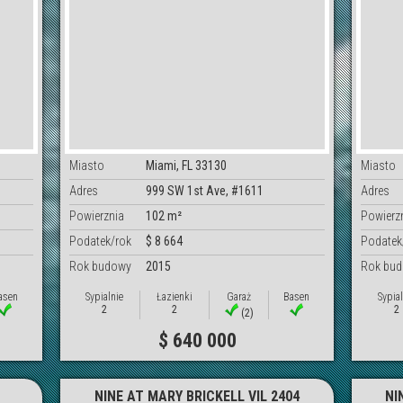
Miasto
Miami, FL 33130
Miasto
Adres
999 SW 1st Ave, #1611
Adres
Powierznia
102 m²
Powierz
Podatek/rok
$ 8 664
Podatek
Rok budowy
2015
Rok bu
asen
Sypialnie
Łazienki
Garaż
Basen
Sypial
2
2
2
(2)
$ 640 000
NINE AT MARY BRICKELL VIL 2404
NI