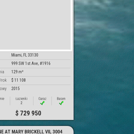
Miami, FL 33130
999 SW 1st Ave, #1916
nia
129 m²
/rok
$ 11 108
dowy
2015
nie
Łazienki
Garaż
Basen
2
$ 729 950
NE AT MARY BRICKELL VIL 3004