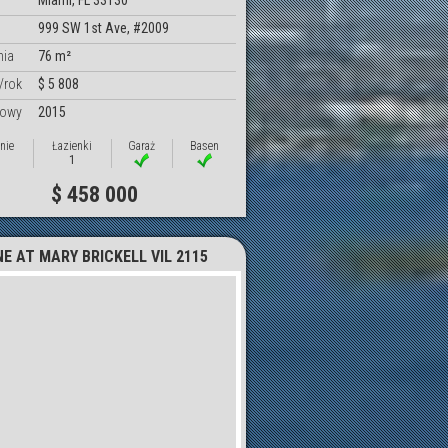
Miami, FL 33130
999 SW 1st Ave, #2009
nia
76 m²
/rok
$ 5 808
dowy
2015
nie
Łazienki
Garaż
Basen
1
$ 458 000
NE AT MARY BRICKELL VIL 2115