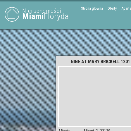
Strona główna
Oferty
Apart
Nieruchomości
Miami
Floryda
NINE AT MARY BRICKELL 1201