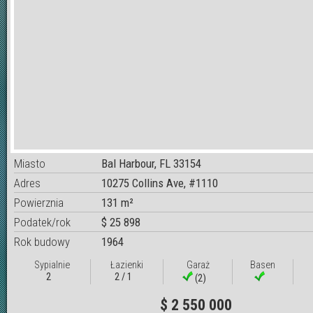
Miasto
Bal Harbour, FL 33154
Adres
10275 Collins Ave, #1110
Powierznia
131 m²
Podatek/rok
$ 25 898
Rok budowy
1964
Sypialnie
Łazienki
Garaż
Basen
2
2 / 1
(2)
$ 2 550 000