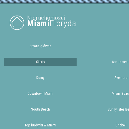
Nieruchomości
Miami
Floryda
Strona główna
Oferty
Apartament
Domy
Aventura
Downtown Miami
Miami Beac
South Beach
Sunny Isles B
Top budynki w Miami
Brickell