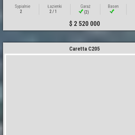
Sypialnie
Łazienki
Garaż
Basen
2
2 / 1
(2)
$ 2 520 000
Caretta C205