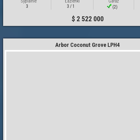
Sypialnie
Łazienki
Garaż
3
3 / 1
(2)
$ 2 522 000
Arbor Coconut Grove LPH4