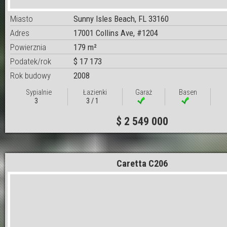
Miasto
Sunny Isles Beach, FL 33160
Adres
17001 Collins Ave, #1204
Powierznia
179 m²
Podatek/rok
$ 17 173
Rok budowy
2008
Sypialnie
Łazienki
Garaż
Basen
3
3 / 1
$ 2 549 000
Caretta C206