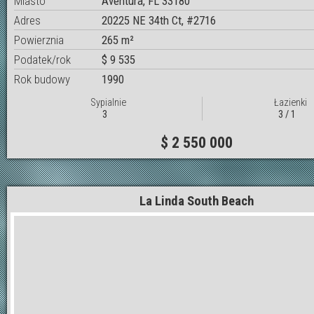
Miasto
Aventura, FL 33180
Adres
20225 NE 34th Ct, #2716
Powierznia
265 m²
Podatek/rok
$ 9 535
Rok budowy
1990
Sypialnie
Łazienki
3
3 / 1
$ 2 550 000
La Linda South Beach