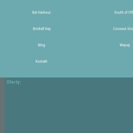
Bal Harbour
South of Fif
Brickell Key
Coconut Gro
Blog
Więcej
Kontakt
Oferty: