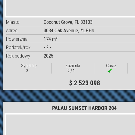
Miasto
Coconut Grove, FL 33133
Adres
3034 Oak Avenue, #LPH4
Powierznia
174 m²
Podatek/rok
- ? -
Rok budowy
2025
Sypialnie
Łazienki
Garaż
3
2 / 1
$ 2 523 098
PALAU SUNSET HARBOR 204