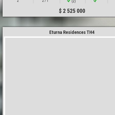
2
2 / 1
(2)
$ 2 525 000
Eturna Residences TH4