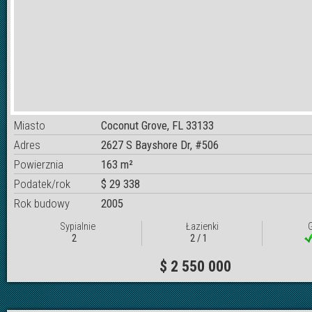
Miasto
Coconut Grove, FL 33133
Adres
2627 S Bayshore Dr, #506
Powierznia
163 m²
Podatek/rok
$ 29 338
Rok budowy
2005
Sypialnie
Łazienki
2
2 / 1
$ 2 550 000