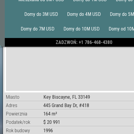
Domy do 3M USD
Domy do 4M USD
Domy do 5M
Domy do 7M USD
Domy do 10M USD
Domy od 10
ZADZWOŃ: +1 786-468-4380
Miasto
Key Biscayne, FL 33149
Adres
445 Grand Bay Dr, #418
Powierznia
164 m²
Podatek/rok
$ 20 991
Rok budowy
1996