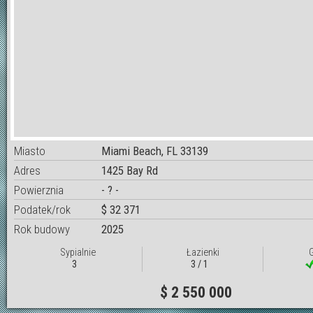
Miasto
Miami Beach, FL 33139
Adres
1425 Bay Rd
Powierznia
- ? -
Podatek/rok
$ 32 371
Rok budowy
2025
Sypialnie
Łazienki
3
3 / 1
$ 2 550 000