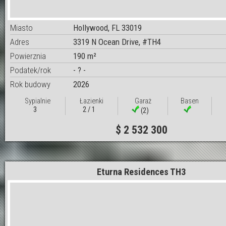
Miasto
Hollywood, FL 33019
Adres
3319 N Ocean Drive, #TH4
Powierznia
190 m²
Podatek/rok
- ? -
Rok budowy
2026
Sypialnie
Łazienki
Garaż
Basen
3
2 / 1
(2)
$ 2 532 300
Eturna Residences TH3