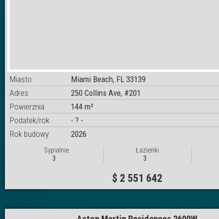
Miasto
Miami Beach, FL 33139
Adres
250 Collins Ave, #201
Powierznia
144 m²
Podatek/rok
- ? -
Rok budowy
2026
Sypialnie
Łazienki
3
3
$ 2 551 642
Aston Martin Residences 2609W