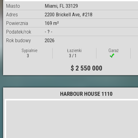
Miasto
Miami, FL 33129
Adres
2200 Brickell Ave, #218
Powierznia
169 m²
Podatek/rok
- ? -
Rok budowy
2026
Sypialnie
Łazienki
Garaż
3
3 / 1
$ 2 550 000
HARBOUR HOUSE 1110