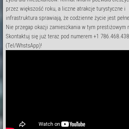
przez większość roku, a liczne atrakcje turystyczne i
infrastruktura sprawiają, że codzienne życie jest pełn
Nie przegap okazji zamieszkania w tym prestiżowym 
Skontaktuj się już teraz pod numerem +1 786.468.43
(Tel/WhstsApp)!