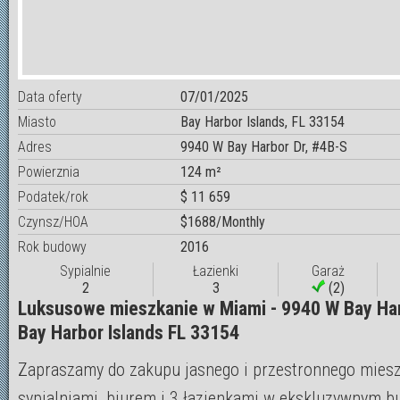
Data oferty
07/01/2025
Miasto
Bay Harbor Islands, FL 33154
Adres
9940 W Bay Harbor Dr, #4B-S
Powierznia
124 m²
Podatek/rok
$ 11 659
Czynsz/HOA
$1688/Monthly
Rok budowy
2016
Sypialnie
Łazienki
Garaż
2
3
(2)
Luksusowe mieszkanie w Miami - 9940 W Bay Har
Bay Harbor Islands FL 33154
Zapraszamy do zakupu jasnego i przestronnego miesz
sypialniami, biurem i 3 łazienkami w ekskluzywnym b