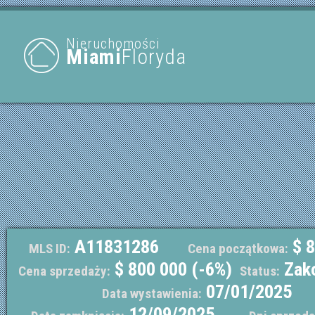
Nieruchomości
Miami
Floryda
A11831286
$ 8
MLS ID:
Cena początkowa:
$ 800 000 (-6%)
Zak
Cena sprzedaży:
Status:
07/01/2025
Data wystawienia:
12/09/2025