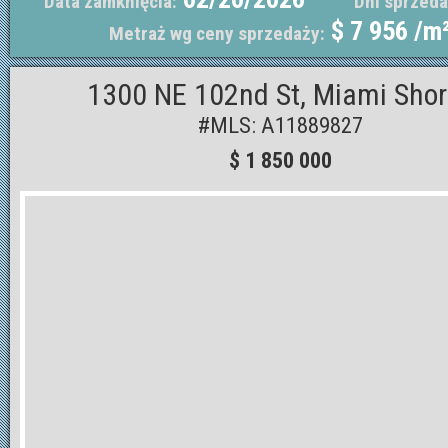
Data zamknięcia:
Dni sprzeda
$ 7 956 /m
Metraż wg ceny sprzedaży:
1300 NE 102nd St, Miami Shor
#MLS: A11889827
$ 1 850 000