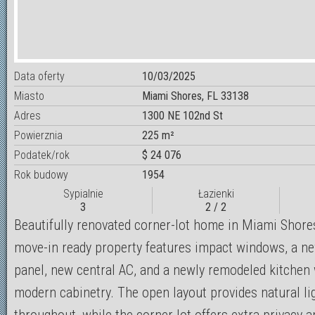
Data oferty
10/03/2025
Miasto
Miami Shores, FL 33138
Adres
1300 NE 102nd St
Powierznia
225 m²
Podatek/rok
$ 24 076
Rok budowy
1954
Sypialnie
Łazienki
3
2 / 2
Beautifully renovated corner-lot home in Miami Shore
move-in ready property features impact windows, a ne
panel, new central AC, and a newly remodeled kitchen 
modern cabinetry. The open layout provides natural li