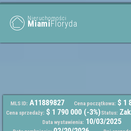
Nieruchomości
Miami
Floryda
A11889827
$ 1 
MLS ID:
Cena początkowa:
$ 1 790 000 (-3%)
Zak
Cena sprzedaży:
Status:
10/03/2025
Data wystawienia:
02/20/2026