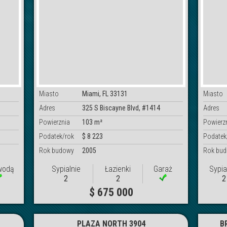
Miasto
Miami, FL 33131
Miasto
Adres
325 S Biscayne Blvd, #1414
Adres
Powierznia
103 m²
Powierz
Podatek/rok
$ 8 223
Podatek
Rok budowy
2005
Rok bu
wodą
Sypialnie
Łazienki
Garaż
Sypia
2
2
2
$ 675 000
PLAZA NORTH 3904
B