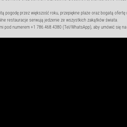
itą pogodę przez większość roku, przepiękne plaże oraz bogatą ofertę 
kalne restauracje serwują jedzenie ze wszystkich zakątków świata.
 nami pod numerem +1 786.468.4380 (Tel/WhatsApp), aby umówić się na