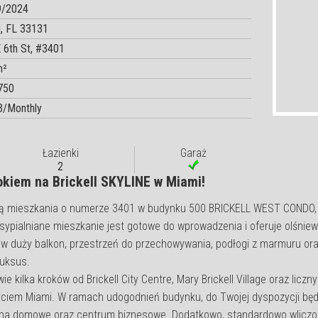
9/2024
, FL 33131
 6th St, #3401
m²
750
3/Monthly
Łazienki
Garaż
2
kiem na Brickell SKYLINE w Miami!
tą mieszkania o numerze 3401 w budynku 500 BRICKELL WEST CONDO,
2-sypialniane mieszkanie jest gotowe do wprowadzenia i oferuje olśni
w duży balkon, przestrzeń do przechowywania, podłogi z marmuru ora
luksus.
e kilka kroków od Brickell City Centre, Mary Brickell Village oraz liczny
yciem Miami. W ramach udogodnień budynku, do Twojej dyspozycji bę
, kina domowe oraz centrum biznesowe. Dodatkowo, standardowo wlicz