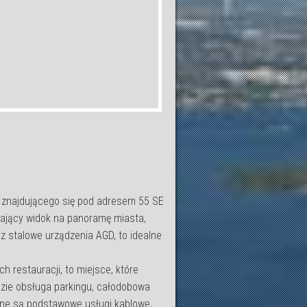
 znajdującego się pod adresem 55 SE
ewający widok na panoramę miasta,
z stalowe urządzenia AGD, to idealne
ch restauracji, to miejsce, które
dzie obsługa parkingu, całodobowa
one są podstawowe usługi kablowe,