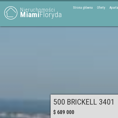
Strona główna
Oferty
Apart
Nieruchomości
Miami
Floryda
500 BRICKELL 3401
$ 689 000