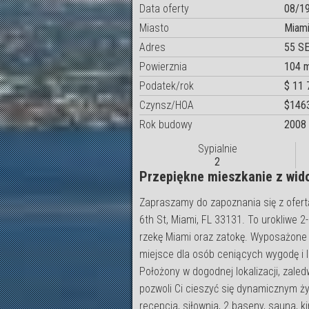
Data oferty
08/1
Miasto
Miami
Adres
55 SE
Powierznia
104 
Podatek/rok
$ 11 
Czynsz/HOA
$146
Rok budowy
2008
Sypialnie
2
Przepiękne mieszkanie z wido
Zapraszamy do zapoznania się z ofer
6th St, Miami, FL 33131. To urokliwe 
rzekę Miami oraz zatokę. Wyposażone 
miejsce dla osób ceniących wygodę i 
Położony w dogodnej lokalizacji, zaledwi
pozwoli Ci cieszyć się dynamicznym ż
recepcja, siłownia, 2 baseny, sauna