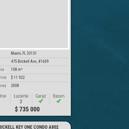
Miami, FL 33131
475 Brickell Ave, #1609
nia
108 m²
/rok
$ 11 922
dowy
2008
lnie
Łazienki
Garaż
Basen
2
$ 735 000
RICKELL KEY ONE CONDO A802