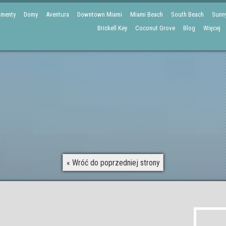
amenty
Domy
Aventura
Downtown Miami
Miami Beach
South Beach
Sunny
Brickell Key
Coconut Grove
Blog
Więcej
« Wróć do poprzedniej strony