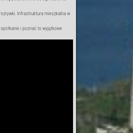
rozrywki. Infrastruktura mieszkalna w
 spotkanie i poznać to wyjątkowe