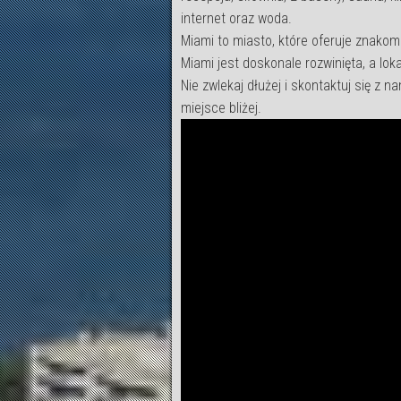
internet oraz woda.
Miami to miasto, które oferuje znakom
Miami jest doskonale rozwinięta, a lo
Nie zwlekaj dłużej i skontaktuj się z
miejsce bliżej.