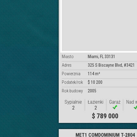
Miasto
Miami, FL 33131
Adres
325 S Biscayne Blvd, #3421
Powierznia
114 m²
Podatek/rok
$ 10 200
Rok budowy
2005
Sypialnie
Łazienki
Garaż
Nad 
2
2
$ 789 000
MET1 COMDOMINIUM T-2804