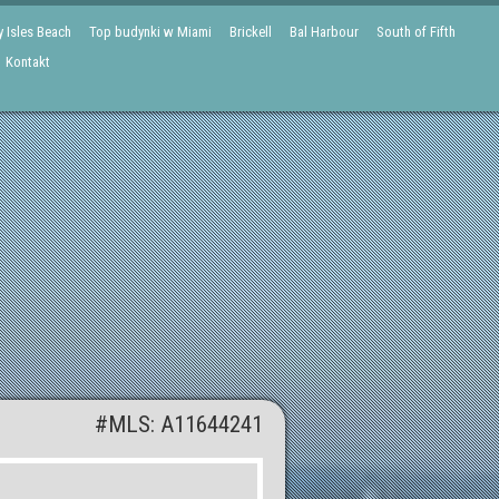
 Isles Beach
Top budynki w Miami
Brickell
Bal Harbour
South of Fifth
Kontakt
#MLS: A11644241