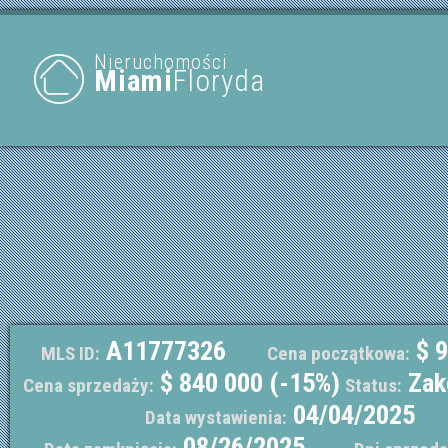
Nieruchomości
Miami
Floryda
A11777326
$ 9
MLS ID:
Cena początkowa:
$ 840 000 (-15%)
Zak
Cena sprzedaży:
Status:
04/04/2025
Data wystawienia:
08/26/2025