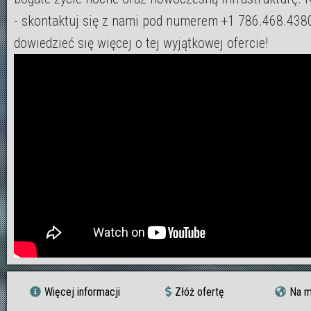
- skontaktuj się z nami pod numerem +1 786.468.4380
dowiedzieć się więcej o tej wyjątkowej ofercie!
Więcej informacji
Złóż ofertę
Na m