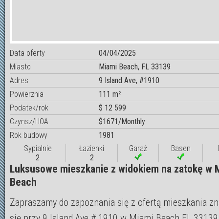
Data oferty
04/04/2025
Miasto
Miami Beach, FL 33139
Adres
9 Island Ave, #1910
Powierznia
111 m²
Podatek/rok
$ 12 599
Czynsz/HOA
$1671/Monthly
Rok budowy
1981
Sypialnie
Łazienki
Garaż
Basen
2
2
Luksusowe mieszkanie z widokiem na zatokę w 
Beach
Zapraszamy do zapoznania się z ofertą mieszkania zn
się przy 9 Island Ave # 1910 w Miami Beach FL 33139