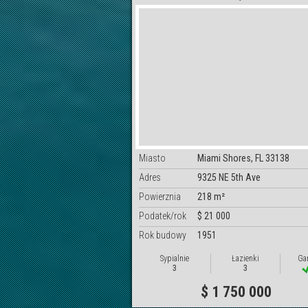
Miasto
Miami Shores, FL 33138
Adres
9325 NE 5th Ave
Powierznia
218 m²
Podatek/rok
$ 21 000
Rok budowy
1951
Sypialnie
Łazienki
Ga
3
3
$ 1 750 000