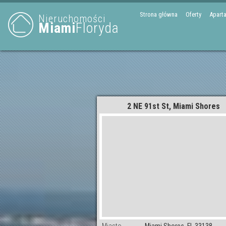
Strona główna
Oferty
Apart
Nieruchomości
Miami
Floryda
2 NE 91st St, Miami Shores