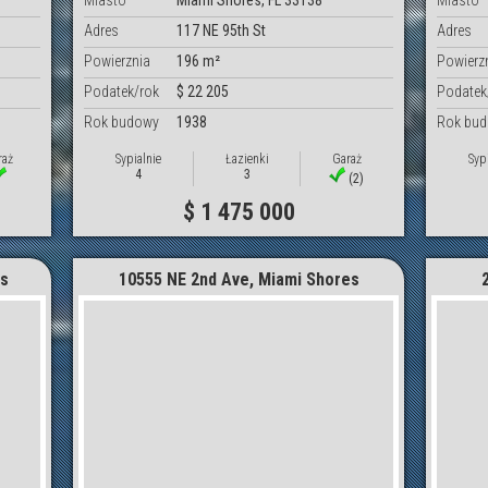
Miasto
Miami Shores, FL 33138
Miasto
Adres
117 NE 95th St
Adres
Powierznia
196 m²
Powierz
Podatek/rok
$ 22 205
Podatek
Rok budowy
1938
Rok bu
raż
Sypialnie
Łazienki
Garaż
Syp
4
3
(2)
$ 1 475 000
es
10555 NE 2nd Ave, Miami Shores