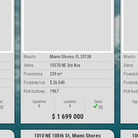
Miasto
Miami Shores, FL 33138
Miasto
Adres
10570 NE 3rd Ave
Adres
Powierznia
239 m²
Powierz
Podatek/rok
$ 26 040
Podatek
Rok budowy
1967
Rok bu
aż
Sypialnie
Łazienki
Garaż
Syp
3
3
2)
(2)
$ 1 699 000
s
1010 NE 105th St, Miami Shores
10