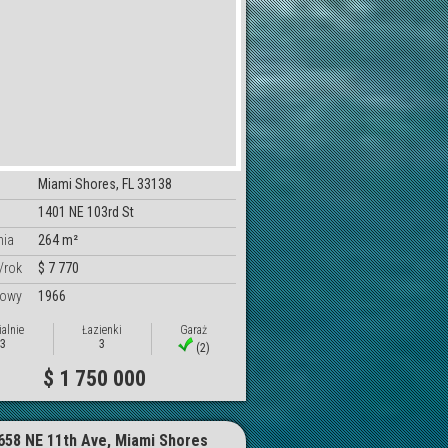
Miami Shores, FL 33138
1401 NE 103rd St
nia
264 m²
/rok
$ 7 770
dowy
1966
ialnie
Łazienki
Garaż
3
3
(2)
$ 1 750 000
658 NE 11th Ave, Miami Shores