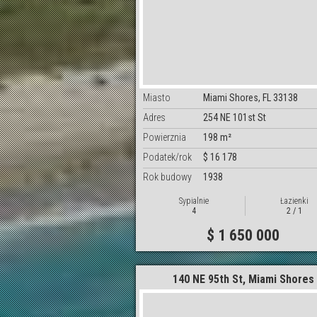
Miasto
Miami Shores, FL 33138
Adres
254 NE 101st St
Powierznia
198 m²
Podatek/rok
$ 16 178
Rok budowy
1938
Sypialnie
Łazienki
4
2 / 1
$ 1 650 000
140 NE 95th St, Miami Shores