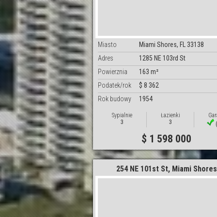
Miasto
Miami Shores, FL 33138
Adres
1285 NE 103rd St
Powierznia
163 m²
Podatek/rok
$ 8 362
Rok budowy
1954
Sypialnie
Łazienki
Gar
3
3
(
$ 1 598 000
254 NE 101st St, Miami Shores