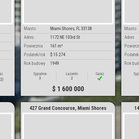
Miasto
Miami Shores, FL 33138
Miasto
Adres
1172 NE 103rd St
Adres
Powierznia
161 m²
Powierz
Podatek/rok
$ 15 274
Podatek
Rok budowy
1949
Rok bu
aż
Sypialnie
Łazienki
Garaż
Syp
3
2
2)
$ 1 600 000
427 Grand Concourse, Miami Shores
1