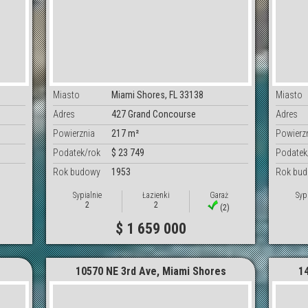
Miasto
Miami Shores, FL 33138
Miasto
Adres
427 Grand Concourse
Adres
Powierznia
217 m²
Powierz
Podatek/rok
$ 23 749
Podatek
Rok budowy
1953
Rok bu
Sypialnie
Łazienki
Garaż
Syp
2
2
(2)
$ 1 659 000
10570 NE 3rd Ave, Miami Shores
1