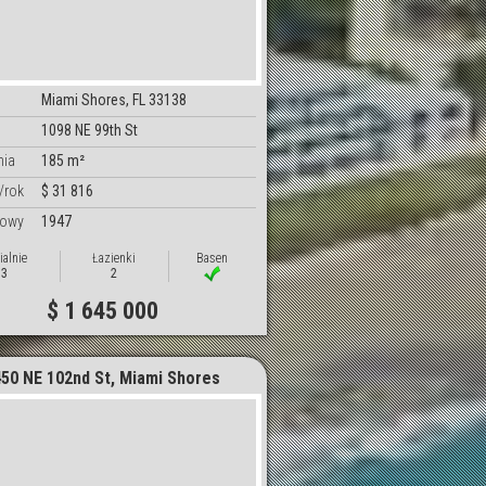
Miami Shores, FL 33138
1098 NE 99th St
nia
185 m²
/rok
$ 31 816
dowy
1947
ialnie
Łazienki
Basen
3
2
$ 1 645 000
450 NE 102nd St, Miami Shores