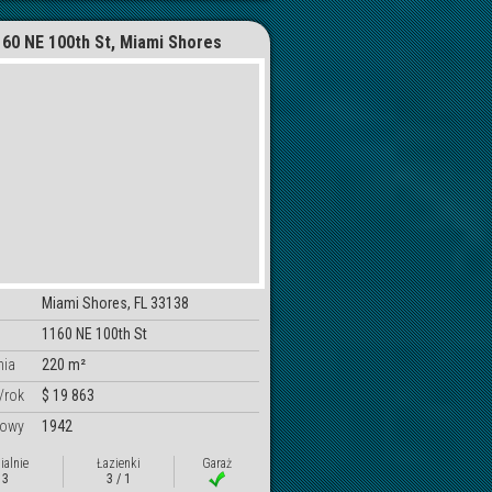
160 NE 100th St, Miami Shores
Miami Shores, FL 33138
1160 NE 100th St
nia
220 m²
/rok
$ 19 863
dowy
1942
ialnie
Łazienki
Garaż
3
3 / 1