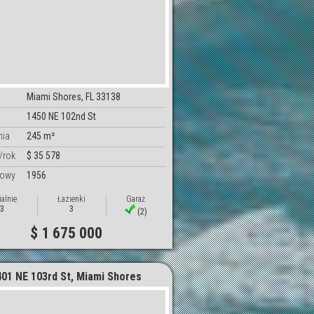
Miami Shores, FL 33138
1450 NE 102nd St
nia
245 m²
/rok
$ 35 578
dowy
1956
ialnie
Łazienki
Garaż
3
3
(2)
$ 1 675 000
401 NE 103rd St, Miami Shores