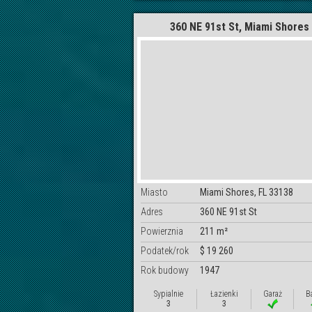
360 NE 91st St, Miami Shores
Miasto
Miami Shores, FL 33138
Adres
360 NE 91st St
Powierznia
211 m²
Podatek/rok
$ 19 260
Rok budowy
1947
Sypialnie
Łazienki
Garaż
B
3
3