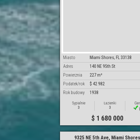
Miasto
Miami Shores, FL 33138
Adres
140 NE 95th St
Powierznia
227 m²
Podatek/rok
$ 42 982
Rok budowy
1938
Sypialnie
Łazienki
Gar
3
3
(
$ 1 680 000
9325 NE 5th Ave, Miami Shore