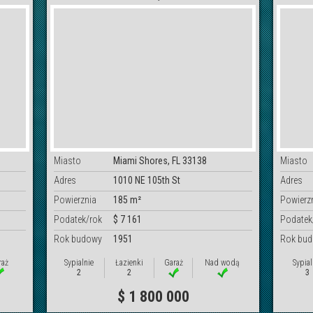
Miasto
Miami Shores, FL 33138
Miasto
Adres
1010 NE 105th St
Adres
Powierznia
185 m²
Powierz
Podatek/rok
$ 7 161
Podatek
Rok budowy
1951
Rok bu
raż
Sypialnie
Łazienki
Garaż
Nad wodą
Sypial
2
2
3
$ 1 800 000