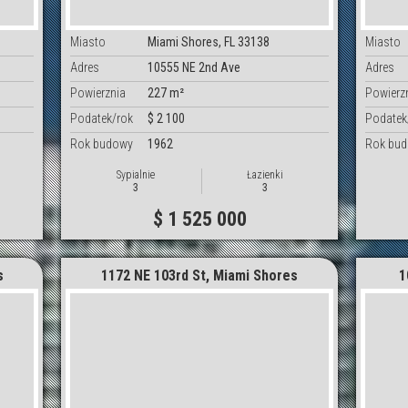
Miasto
Miami Shores, FL 33138
Miasto
Adres
10555 NE 2nd Ave
Adres
Powierznia
227 m²
Powierz
Podatek/rok
$ 2 100
Podatek
Rok budowy
1962
Rok bu
Sypialnie
Łazienki
3
3
$ 1 525 000
s
1172 NE 103rd St, Miami Shores
1