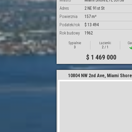
Miasto
Miami Shores, FL 33138
Adres
2 NE 91st St
Powierznia
157 m²
Podatek/rok
$ 13 494
Rok budowy
1962
Sypialnie
Łazienki
Ga
3
2 / 1
$ 1 469 000
10804 NW 2nd Ave, Miami Shor