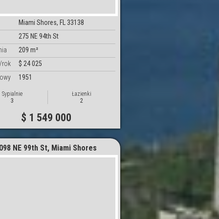
Miami Shores, FL 33138
275 NE 94th St
nia
209 m²
/rok
$ 24 025
dowy
1951
Sypialnie
Łazienki
3
2
$ 1 549 000
098 NE 99th St, Miami Shores