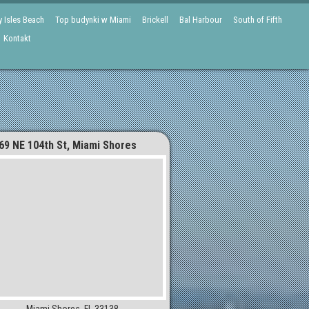
 Isles Beach
Top budynki w Miami
Brickell
Bal Harbour
South of Fifth
Kontakt
69 NE 104th St, Miami Shores