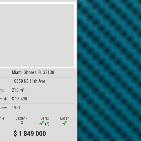
Miami Shores, FL 33138
10658 NE 11th Ave
nia
210 m²
/rok
$ 16 498
dowy
1951
nie
Łazienki
Garaż
Basen
3
(2)
$ 1 849 000