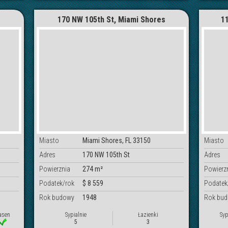
170 NW 105th St, Miami Shores
1
Miasto
Miami Shores, FL 33150
Miasto
Adres
170 NW 105th St
Adres
Powierznia
274 m²
Powierz
Podatek/rok
$ 8 559
Podatek
Rok budowy
1948
Rok bu
asen
Sypialnie
Łazienki
Syp
5
3