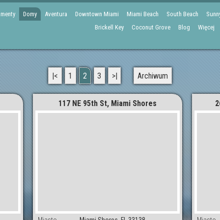
amenty
Domy
Aventura
Downtown Miami
Miami Beach
South Beach
Sunny
Brickell Key
Coconut Grove
Blog
Więcej
|<
1
2
3
>|
Archiwum
117 NE 95th St, Miami Shores
2