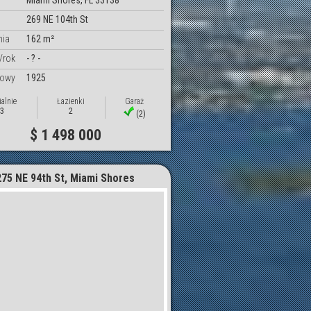
Miami Shores, FL 33138
269 NE 104th St
nia
162 m²
/rok
- ? -
dowy
1925
ialnie
Łazienki
Garaż
3
2
(2)
$ 1 498 000
275 NE 94th St, Miami Shores