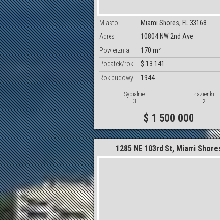
Miasto
Miami Shores, FL 33168
Adres
10804 NW 2nd Ave
Powierznia
170 m²
Podatek/rok
$ 13 141
Rok budowy
1944
Sypialnie
Łazienki
3
2
$ 1 500 000
1285 NE 103rd St, Miami Shore