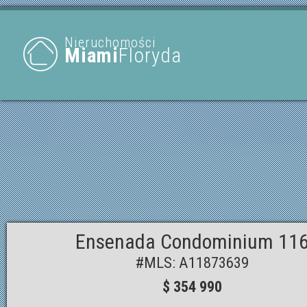
Nieruchomości
Miami
Floryda
Ensenada Condominium 11
#MLS: A11873639
$ 354 990