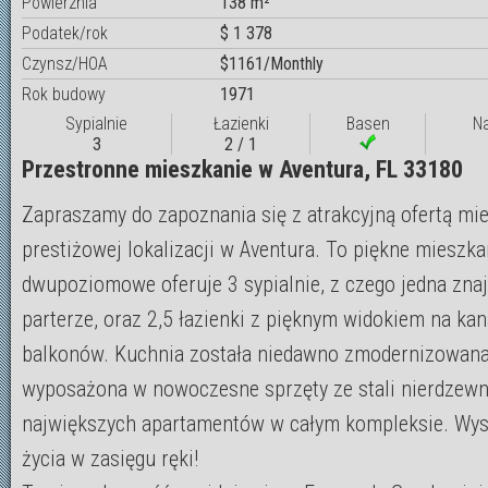
Powierznia
138 m²
Podatek/rok
$ 1 378
Czynsz/HOA
$1161/Monthly
Rok budowy
1971
Sypialnie
Łazienki
Basen
N
3
2 / 1
Przestronne mieszkanie w Aventura, FL 33180
Zapraszamy do zapoznania się z atrakcyjną ofertą mi
prestiżowej lokalizacji w Aventura. To piękne mieszka
dwupoziomowe oferuje 3 sypialnie, z czego jedna znaj
parterze, oraz 2,5 łazienki z pięknym widokiem na ka
balkonów. Kuchnia została niedawno zmodernizowana
wyposażona w nowoczesne sprzęty ze stali nierdzewn
największych apartamentów w całym kompleksie. Wys
życia w zasięgu ręki!