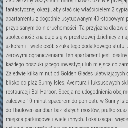
Zapraszamy wszystkich miłośników łodzi! Nie przegap
fantastycznej okazji, aby stać się właścicielem 2 sypi
apartamentu z dogodnie usytuowanym 40-stopowym
przypisanym do nieruchomości. Ta przyjazna dla zwie
społeczność znajduje się w prestiżowej dzielnicy z na
szkołami i wiele osób szuka tego dodatkowego atutu. 
zerowymi ograniczeniami, ten apartament jest idealny
każdego poszukującego inwestycji lub miejsca do zam
Zaledwie kilka minut od Golden Glades ułatwiających 
blisko do plaż Sunny Isles, Aventura i luksusowych sk
restauracji Bal Harbor. Specjalne udogodnienia obejm
zaledwie 10 minut spacerem do pomostu w Sunny Isle
do Haulover-sandbar bez stałych mostów, pralko-susz
miejsca parkingowe i wiele innych. Lokalizacja i więc