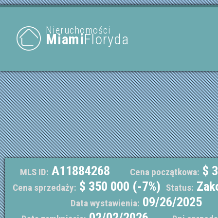
Nieruchomości
Miami
Floryda
A11884268
$ 3
MLS ID:
Cena początkowa:
$ 350 000 (-7%)
Zak
Cena sprzedaży:
Status:
09/26/2025
Data wystawienia:
02/02/2026