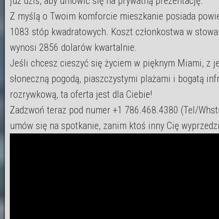
już dziś, aby umówić się na prywatną prezentację.
Z myślą o Twoim komforcie mieszkanie posiada powi
1083 stóp kwadratowych. Koszt członkostwa w stowa
wynosi 2856 dolarów kwartalnie.
Jeśli chcesz cieszyć się życiem w pięknym Miami, z j
słoneczną pogodą, piaszczystymi plażami i bogatą inf
rozrywkową, ta oferta jest dla Ciebie!
Zadzwoń teraz pod numer +1 786.468.4380 (Tel/Whst
umów się na spotkanie, zanim ktoś inny Cię wyprzedzi