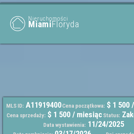
Nieruchomości
Miami
Floryda
A11919400
$ 1 500 
MLS ID:
Cena początkowa:
$ 1 500 / miesiąc
Zak
Cena sprzedaży:
Status:
11/24/2025
Data wystawienia:
03/17/2026