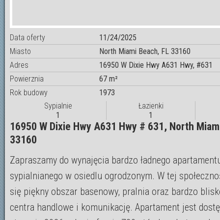
Data oferty
11/24/2025
Miasto
North Miami Beach, FL 33160
Adres
16950 W Dixie Hwy A631 Hwy, #631
Powierznia
67 m²
Rok budowy
1973
Sypialnie
Łazienki
1
1
16950 W Dixie Hwy A631 Hwy # 631, North Miam
33160
Zapraszamy do wynajęcia bardzo ładnego apartament
sypialnianego w osiedlu ogrodzonym. W tej społeczno
się piękny obszar basenowy, pralnia oraz bardzo blis
centra handlowe i komunikację. Apartament jest dost